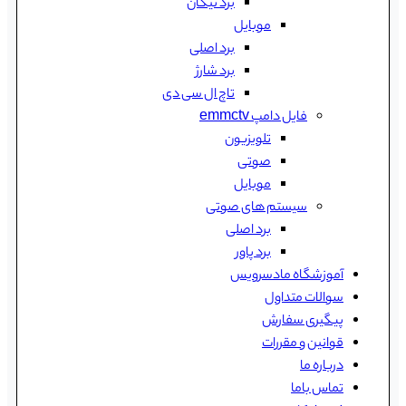
برد تیکان
موبایل
برد اصلی
برد شارژ
تاچ ال سی دی
فایل دامپ emmctv
تلویزیون
صوتی
موبایل
سیستم های صوتی
برد اصلی
برد پاور
آموزشگاه مادسرویس
سوالات متداول
پیگیری سفارش
قوانین و مقررات
درباره ما
تماس باما