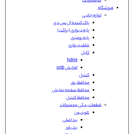
سامسونگ
فروشگاه
لوازم جانبی
پاک کننده ال سی دی
پایه دیواری (براکت)
پایه رومیزی
شلف دیواری
کابل
hdmi
افزایش usb
کنترل
محافظ برق
محافظ صفحه نمایش
محافظ کنترل
قطعات یدکی محصولات
تلویزیون
برد اصلی
برد پاور