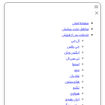
صفحه اصلی
مناطق تحت پوشش
خدمات پس از فروش
ال جی
جی پلاس
ایکس ویژن
تی سی ال
اسنوا
دوو
مادیران
هاردستون
تکنو
هواوی
ایران رهجو