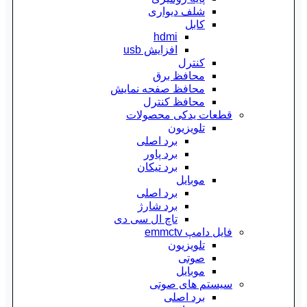
شلف دیواری
کابل
hdmi
افزایش usb
کنترل
محافظ برق
محافظ صفحه نمایش
محافظ کنترل
قطعات یدکی محصولات
تلویزیون
برد اصلی
برد پاور
برد تیکان
موبایل
برد اصلی
برد شارژ
تاچ ال سی دی
فایل دامپ emmctv
تلویزیون
صوتی
موبایل
سیستم های صوتی
برد اصلی