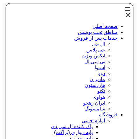
صفحه اصلی
مناطق تحت پوشش
خدمات پس از فروش
ال جی
جی پلاس
ایکس ویژن
تی سی ال
اسنوا
دوو
مادیران
هاردستون
تکنو
هواوی
ایران رهجو
سامسونگ
فروشگاه
لوازم جانبی
پاک کننده ال سی دی
پایه دیواری (براکت)
پایه رومیزی