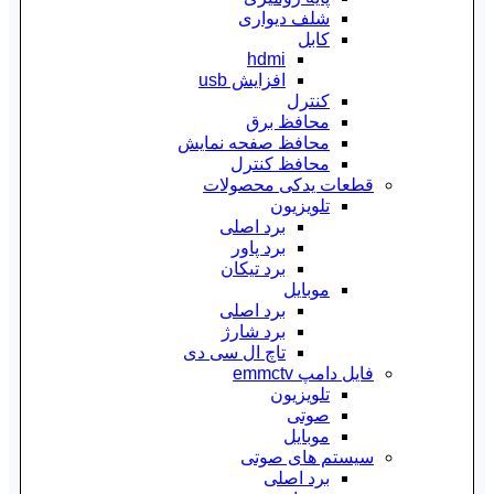
شلف دیواری
کابل
hdmi
افزایش usb
کنترل
محافظ برق
محافظ صفحه نمایش
محافظ کنترل
قطعات یدکی محصولات
تلویزیون
برد اصلی
برد پاور
برد تیکان
موبایل
برد اصلی
برد شارژ
تاچ ال سی دی
فایل دامپ emmctv
تلویزیون
صوتی
موبایل
سیستم های صوتی
برد اصلی