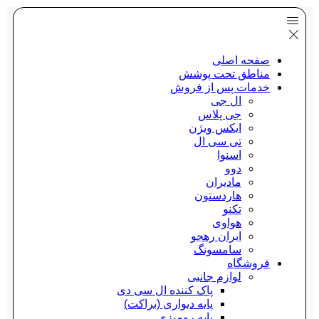
صفحه اصلی
مناطق تحت پوشش
خدمات پس از فروش
ال جی
جی پلاس
ایکس ویژن
تی سی ال
اسنوا
دوو
مادیران
هاردستون
تکنو
هواوی
ایران رهجو
سامسونگ
فروشگاه
لوازم جانبی
پاک کننده ال سی دی
پایه دیواری (براکت)
پایه رومیزی