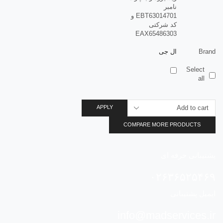
نامبر
EBT63014701 و
کد شرکتی
EAX65486303
Brand
ال جی
Select
all
APPLY
COMPARE MORE PRODUCTS
پشتیبانی حرفه ای
۰۲۶۳۶۵۲۵۴۶۹
ایمیل پشتیبانی
info@madservices.ir