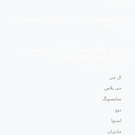
ساعت کاری
هر روز هفته ۹:۰۰ الی ۱۷:۰۰ پنج شنبه‌ها ۹:۰۰
الی ۱۴:۳۰
آدرس
فردیس، فلکه پنجم بلوار بیات، نرسیده به
قریشی مجتمع سام، واحد ۱۳
خدمات پس از فروش
ال جی
جی پلاس
سامسونگ
دوو
اسنوا
مادیران