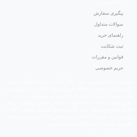
خدمات مشتریان
پیگیری سفارش
سوالات متداول
راهنمای خرید
ثبت شکایت
قوانین و مقررات
حریم خصوصی
مجموعه ماد سرویس در سال ١٣٩٠ در کرج شروع به فعالیت نمود
این مجموعه در ابتدا در منطقه فردیس ارائه خدمات به مشتریان برند
lg در دستور کار خود قرار داد هدف اصلی این مجموعه بر پایه دو
محور اصلی بنا شده است ١-ارائه خدمات بر اساس استاندارد جهانی
که این استاندارد شامل مدت زمان درانتظار مشتری یا همان. TAT
وکیفیت ارائه خدمات MOT ودر آخر شاخص NPS که میزان عملکرد
مجموعه را مورد ارزیابی قرار می‌دهد می‌شود.
دسته های محصولات