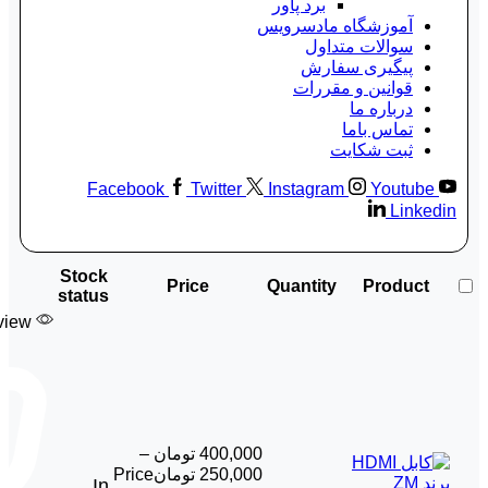
برد پاور
آموزشگاه مادسرویس
سوالات متداول
پیگیری سفارش
قوانین و مقررات
درباره ما
تماس باما
ثبت شکایت
Facebook
Twitter
Instagram
Youtube
Linkedin
Stock
Price
Quantity
Product
status
view
400,000
تومان
–
250,000
تومان
Price
In