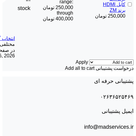
range:
کابل HDMI
250,000 تومان
stock
برند ZM
through
250,000
تومان
400,000 تومان
انتخاب گ
مختلفی 
در صفح
6, 2026
Apply
درخواست پشتیبانی
Add all to cart
پشتیبانی حرفه ای
۰۲۶۳۶۵۲۵۴۶۹
ایمیل پشتیبانی
info@madservices.ir