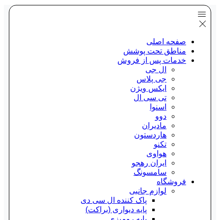
صفحه اصلی
مناطق تحت پوشش
خدمات پس از فروش
ال جی
جی پلاس
ایکس ویژن
تی سی ال
اسنوا
دوو
مادیران
هاردستون
تکنو
هواوی
ایران رهجو
سامسونگ
فروشگاه
لوازم جانبی
پاک کننده ال سی دی
پایه دیواری (براکت)
پایه رومیزی