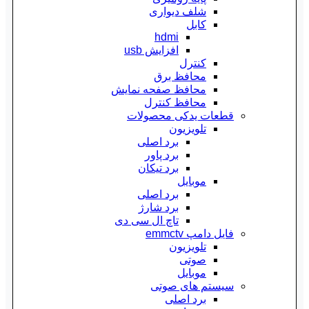
شلف دیواری
کابل
hdmi
افزایش usb
کنترل
محافظ برق
محافظ صفحه نمایش
محافظ کنترل
قطعات یدکی محصولات
تلویزیون
برد اصلی
برد پاور
برد تیکان
موبایل
برد اصلی
برد شارژ
تاچ ال سی دی
فایل دامپ emmctv
تلویزیون
صوتی
موبایل
سیستم های صوتی
برد اصلی