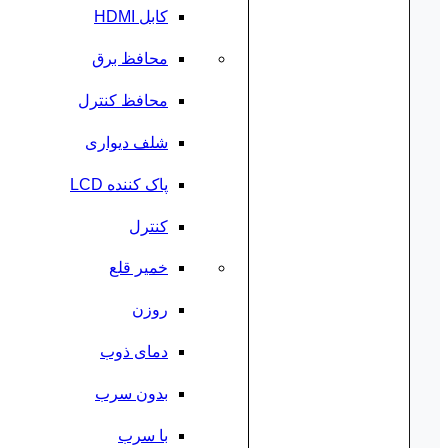
کابل HDMI
محافظ برق
محافظ کنترل
شلف دیواری
پاک کننده LCD
کنترل
خمیر قلع
روزن
دمای ذوب
بدون سرب
با سرب