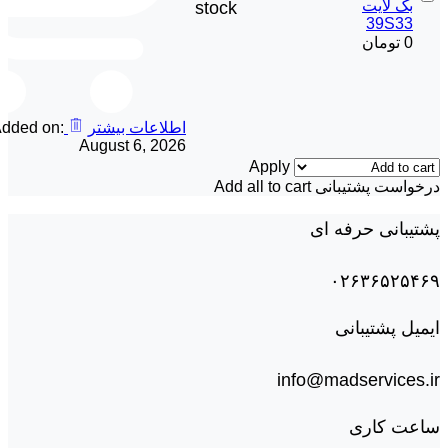
بک لايت
stock
39S33
0
تومان
اطلاعات بیشتر
dded on:
August 6, 2026
Apply
درخواست پشتیبانی
Add all to cart
پشتیبانی حرفه ای
۰۲۶۳۶۵۲۵۴۶۹
ایمیل پشتیبانی
info@madservices.ir
ساعت کاری