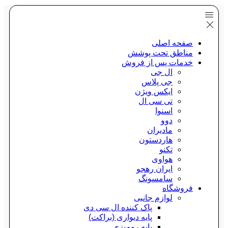
صفحه اصلی
مناطق تحت پوشش
خدمات پس از فروش
ال جی
جی پلاس
ایکس ویژن
تی سی ال
اسنوا
دوو
مادیران
هاردستون
تکنو
هواوی
ایران رهجو
سامسونگ
فروشگاه
لوازم جانبی
پاک کننده ال سی دی
پایه دیواری (براکت)
پایه رومیزی