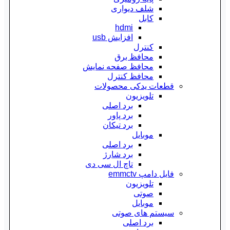
شلف دیواری
کابل
hdmi
افزایش usb
کنترل
محافظ برق
محافظ صفحه نمایش
محافظ کنترل
قطعات یدکی محصولات
تلویزیون
برد اصلی
برد پاور
برد تیکان
موبایل
برد اصلی
برد شارژ
تاچ ال سی دی
فایل دامپ emmctv
تلویزیون
صوتی
موبایل
سیستم های صوتی
برد اصلی