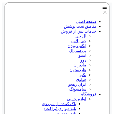
صفحه اصلی
مناطق تحت پوشش
خدمات پس از فروش
ال جی
جی پلاس
ایکس ویژن
تی سی ال
اسنوا
دوو
مادیران
هاردستون
تکنو
هواوی
ایران رهجو
سامسونگ
فروشگاه
لوازم جانبی
پاک کننده ال سی دی
پایه دیواری (براکت)
پایه رومیزی