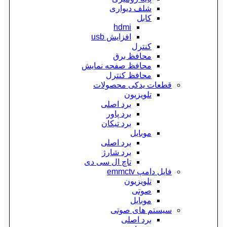
شلف دیواری
کابل
hdmi
افزایش usb
کنترل
محافظ برق
محافظ صفحه نمایش
محافظ کنترل
قطعات یدکی محصولات
تلویزیون
برد اصلی
برد پاور
برد تیکان
موبایل
برد اصلی
برد شارژ
تاچ ال سی دی
فایل دامپ emmctv
تلویزیون
صوتی
موبایل
سیستم های صوتی
برد اصلی