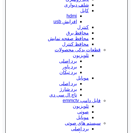
شلف دیواری
کابل
hdmi
افزایش usb
کنترل
محافظ برق
محافظ صفحه نمایش
محافظ کنترل
قطعات یدکی محصولات
تلویزیون
برد اصلی
برد پاور
برد تیکان
موبایل
برد اصلی
برد شارژ
تاچ ال سی دی
فایل دامپ emmctv
تلویزیون
صوتی
موبایل
سیستم های صوتی
برد اصلی