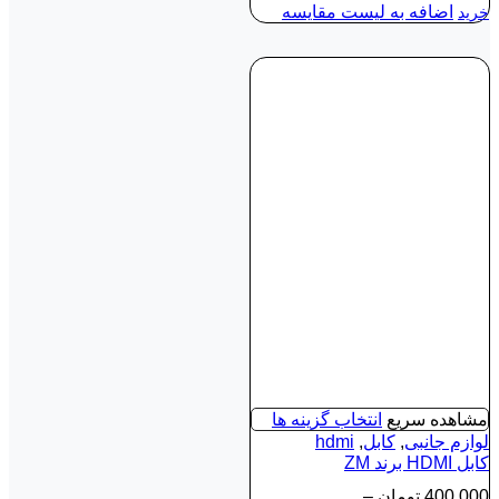
اضافه به لیست مقایسه
خرید
مشاهده سریع
انتخاب گزینه ها
لوازم جانبی
,
کابل
,
hdmi
کابل HDMI برند ZM
400,000
تومان
–