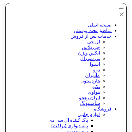
صفحه اصلی
مناطق تحت پوشش
خدمات پس از فروش
ال جی
جی پلاس
ایکس ویژن
تی سی ال
اسنوا
دوو
مادیران
هاردستون
تکنو
هواوی
ایران رهجو
سامسونگ
فروشگاه
لوازم جانبی
پاک کننده ال سی دی
پایه دیواری (براکت)
پایه رومیزی