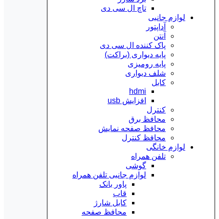
تاچ ال سی دی
لوازم جانبی
آداپتور
آنتن
پاک کننده ال سی دی
پایه دیواری (براکت)
پایه رومیزی
شلف دیواری
کابل
hdmi
افزایش usb
کنترل
محافظ برق
محافظ صفحه نمایش
محافظ کنترل
لوازم خانگی
تلفن همراه
گوشی
لوازم جانبی تلفن همراه
پاور بانک
قاب
کابل شارژ
محافظ صفحه