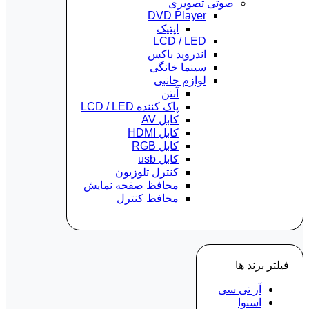
صوتی تصویری
DVD Player
اپتیک
LCD / LED
اندروید باکس
سینما خانگی
لوازم جانبی
آنتن
پاک کننده LCD / LED
کابل AV
کابل HDMI
کابل RGB
کابل usb
کنترل تلوزیون
محافظ صفحه نمایش
محافظ کنترل
فیلتر برند ها
آر تی سی
اسنوا