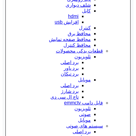
شلف دیواری
کابل
hdmi
افزایش usb
کنترل
محافظ برق
محافظ صفحه نمایش
محافظ کنترل
قطعات یدکی محصولات
تلویزیون
برد اصلی
برد پاور
برد تیکان
موبایل
برد اصلی
برد شارژ
تاچ ال سی دی
فایل دامپ emmctv
تلویزیون
صوتی
موبایل
سیستم های صوتی
برد اصلی