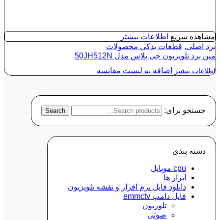
مشاهده سریع
اطلاعات بیشتر
برد اصلی
,
قطعات یدکی محصولات
مین برد تلویزیون جی پلاس مدل 50JH512N
اضافه به لیست مقایسه
اطلاعات بیشتر
جستجو برای:
Search
دسته‌ بندی
cpu موبایل
ابزار ها
دانلود فایل نرم افزار و نقشه تلویزیون
فایل دامپ emmctv
تلوزیون
صوتی