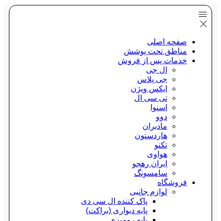
صفحه اصلی
مناطق تحت پوشش
خدمات پس از فروش
ال جی
جی پلاس
ایکس ویژن
تی سی ال
اسنوا
دوو
مادیران
هاردستون
تکنو
هواوی
ایران رهجو
سامسونگ
فروشگاه
لوازم جانبی
پاک کننده ال سی دی
پایه دیواری (براکت)
پایه رومیزی