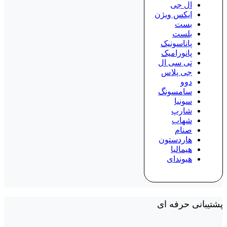
ال جی
ایکس ویژن
بست
بلست
پاناسونیک
پانورامیک
تی سی ال
جی پلاس
دوو
سامسونگ
سونیا
شارپ
شهاب
صنام
هاردستون
هیمالیا
هیوندای
پشتیبانی حرفه ای