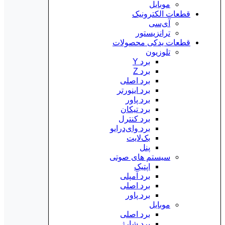
موبایل
قطعات الکترونیک
آی‌سی
ترانزیستور
قطعات یدکی محصولات
تلوزیون
برد Y
برد Z
برد اصلی
برد اینورتر
برد پاور
برد تیکان
برد کنترل
برد وای‌درایو
بک‌لایت
پنل
سیستم های صوتی
اپتیک
برد آمپلی
برد اصلی
برد پاور
موبایل
برد اصلی
برد شارژ