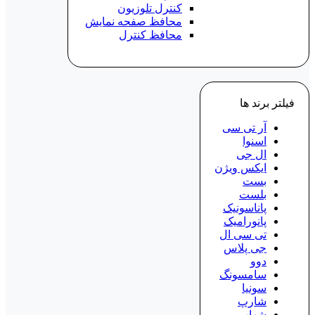
کنترل تلوزیون
محافظ صفحه نمایش
محافظ کنترل
فیلتر برند ها
آر تی سی
اسنوا
ال جی
ایکس ویژن
بست
بلست
پاناسونیک
پانورامیک
تی سی ال
جی پلاس
دوو
سامسونگ
سونیا
شارپ
شهاب