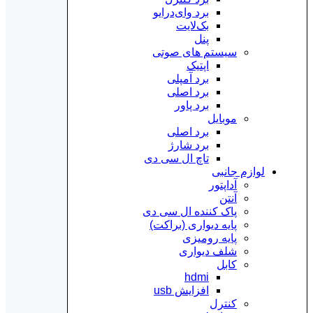
برد وای‌درایو
بک‌لایت
پنل
سیستم های صوتی
اپتیک
برد آمپلی
برد اصلی
برد پاور
موبایل
برد اصلی
برد شارژ
تاچ ال سی دی
لوازم جانبی
آداپتور
آنتن
پاک کننده ال سی دی
پایه دیواری (براکت)
پایه رومیزی
شلف دیواری
کابل
hdmi
افزایش usb
کنترل