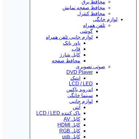
محافظ برق
محافظ صفحه نمایش
محافظ کنترل
لوازم خانگی
تلفن همراه
گوشی
لوازم جانبی تلفن همراه
پاور بانک
قاب
کابل شارژ
محافظ صفحه
صوتی تصویری
DVD Player
اپتیک
LCD / LED
اندروید باکس
سینما خانگی
لوازم جانبی
آنتن
پاک کننده LCD / LED
کابل AV
کابل HDMI
کابل RGB
کابل usb