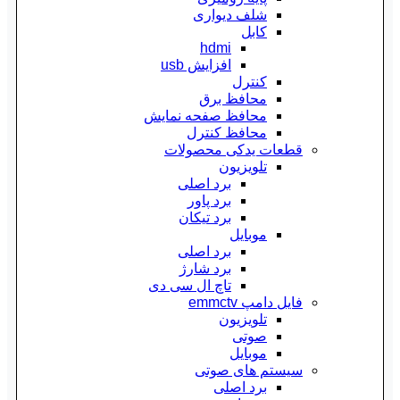
شلف دیواری
کابل
hdmi
افزایش usb
کنترل
محافظ برق
محافظ صفحه نمایش
محافظ کنترل
قطعات یدکی محصولات
تلویزیون
برد اصلی
برد پاور
برد تیکان
موبایل
برد اصلی
برد شارژ
تاچ ال سی دی
فایل دامپ emmctv
تلویزیون
صوتی
موبایل
سیستم های صوتی
برد اصلی