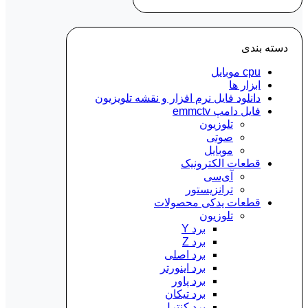
دسته‌ بندی
cpu موبایل
ابزار ها
دانلود فایل نرم افزار و نقشه تلویزیون
فایل دامپ emmctv
تلوزیون
صوتی
موبایل
قطعات الکترونیک
آی‌سی
ترانزیستور
قطعات یدکی محصولات
تلوزیون
برد Y
برد Z
برد اصلی
برد اینورتر
برد پاور
برد تیکان
برد کنترل