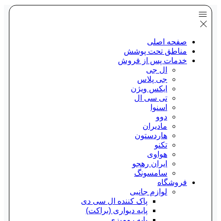
صفحه اصلی
مناطق تحت پوشش
خدمات پس از فروش
ال جی
جی پلاس
ایکس ویژن
تی سی ال
اسنوا
دوو
مادیران
هاردستون
تکنو
هواوی
ایران رهجو
سامسونگ
فروشگاه
لوازم جانبی
پاک کننده ال سی دی
پایه دیواری (براکت)
پایه رومیزی