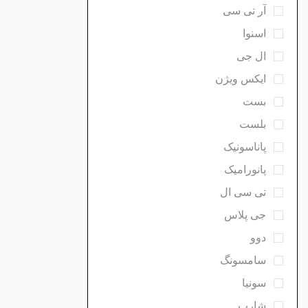
آر تی سی
اسنوا
ال جی
ایکس ویژن
بست
بلست
پاناسونیک
پانورامیک
تی سی ال
جی پلاس
دوو
سامسونگ
سونیا
شارپ