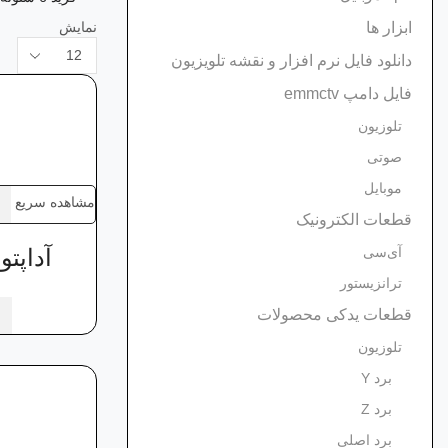
نمایش
ابزار ها
محصولات
دانلود فایل نرم افزار و نقشه تلویزیون
در
هر
فایل دامپ emmctv
صفحه
تلوزیون
صوتی
موبایل
مشاهده سریع
قطعات الکترونیک
آداپتور 12 ولت 5‌ آمپر مدل
آی‌سی
ترانزیستور
قطعات یدکی محصولات
تلوزیون
برد Y
برد Z
برد اصلی