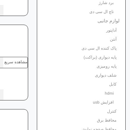
برد شارژ
تاچ ال سی دی
لوازم جانبی
آداپتور
آنتن
پاک کننده ال سی دی
پایه دیواری (براکت)
مشاهده سریع
پایه رومیزی
شلف دیواری
کابل
hdmi
افزایش usb
کنترل
محافظ برق
محافظ صفحه نمایش