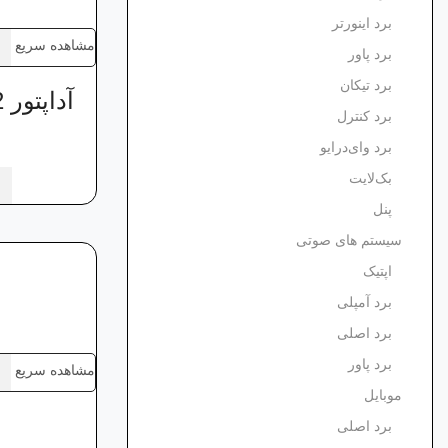
برد اینورتر
مشاهده سریع
برد پاور
برد تیکان
برد کنترل
برد وای‌درایو
بک‌لایت
پنل
سیستم های صوتی
اپتیک
برد آمپلی
برد اصلی
برد پاور
مشاهده سریع
موبایل
برد اصلی