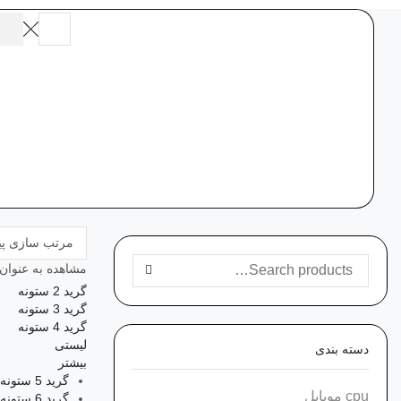
Search
input
مشاهده به عنوان:
جستجو برای:
SEARCH
گرید 2 ستونه
گرید 3 ستونه
گرید 4 ستونه
لیستی
دسته‌ بندی
بیشتر
گرید 5 ستونه
cpu موبایل
گرید 6 ستونه