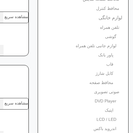
محافظ کنترل
مشاهده سریع
لوازم خانگی
تلفن همراه
گوشی
لوازم جانبی تلفن همراه
پاور بانک
قاب
کابل شارژ
محافظ صفحه
صوتی تصویری
DVD Player
مشاهده سریع
اپتیک
LCD / LED
اندروید باکس