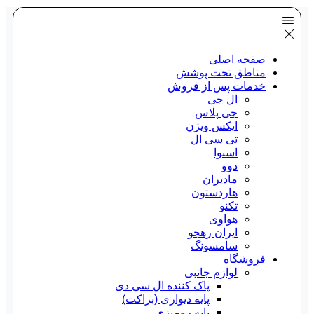
صفحه اصلی
مناطق تحت پوشش
خدمات پس از فروش
ال جی
جی پلاس
ایکس ویژن
تی سی ال
اسنوا
دوو
مادیران
هاردستون
تکنو
هواوی
ایران رهجو
سامسونگ
فروشگاه
لوازم جانبی
پاک کننده ال سی دی
پایه دیواری (براکت)
پایه رومیزی