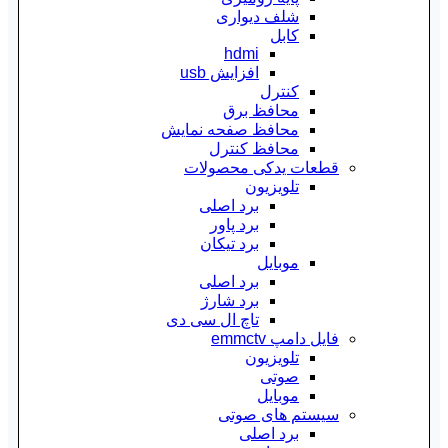
شلف دیواری
کابل
hdmi
افزایش usb
کنترل
محافظ برق
محافظ صفحه نمایش
محافظ کنترل
قطعات یدکی محصولات
تلویزیون
برد اصلی
برد پاور
برد تیکان
موبایل
برد اصلی
برد شارژ
تاچ ال سی دی
فایل دامپ emmctv
تلویزیون
صوتی
موبایل
سیستم های صوتی
برد اصلی