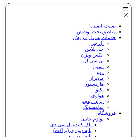
صفحه اصلی
مناطق تحت پوشش
خدمات پس از فروش
ال جی
جی پلاس
ایکس ویژن
تی سی ال
اسنوا
دوو
مادیران
هاردستون
تکنو
هواوی
ایران رهجو
سامسونگ
فروشگاه
لوازم جانبی
پاک کننده ال سی دی
پایه دیواری (براکت)
پایه رومیزی