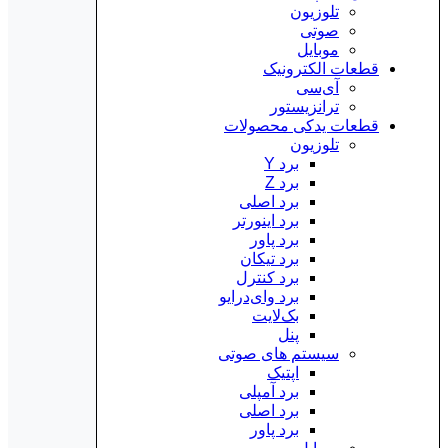
تلوزیون
صوتی
موبایل
قطعات الکترونیک
آی‌سی
ترانزیستور
قطعات یدکی محصولات
تلوزیون
برد Y
برد Z
برد اصلی
برد اینورتر
برد پاور
برد تیکان
برد کنترل
برد وای‌درایو
بک‌لایت
پنل
سیستم های صوتی
اپتیک
برد آمپلی
برد اصلی
برد پاور