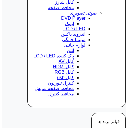
کابل شارژ
محافظ صفحه
صوتی تصویری
DVD Player
اپتیک
LCD / LED
اندروید باکس
سینما خانگی
لوازم جانبی
آنتن
پاک کننده LCD / LED
کابل AV
کابل HDMI
کابل RGB
کابل usb
کنترل تلوزیون
محافظ صفحه نمایش
محافظ کنترل
فیلتر برند ها