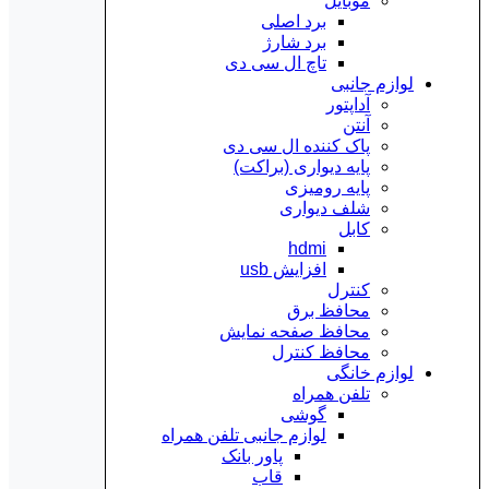
موبایل
برد اصلی
برد شارژ
تاچ ال سی دی
لوازم جانبی
آداپتور
آنتن
پاک کننده ال سی دی
پایه دیواری (براکت)
پایه رومیزی
شلف دیواری
کابل
hdmi
افزایش usb
کنترل
محافظ برق
محافظ صفحه نمایش
محافظ کنترل
لوازم خانگی
تلفن همراه
گوشی
لوازم جانبی تلفن همراه
پاور بانک
قاب