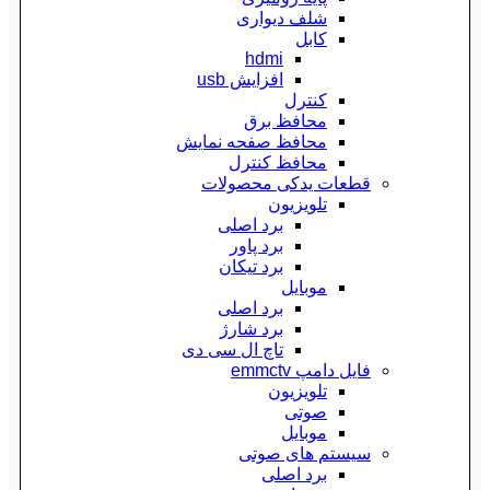
شلف دیواری
کابل
hdmi
افزایش usb
کنترل
محافظ برق
محافظ صفحه نمایش
محافظ کنترل
قطعات یدکی محصولات
تلویزیون
برد اصلی
برد پاور
برد تیکان
موبایل
برد اصلی
برد شارژ
تاچ ال سی دی
فایل دامپ emmctv
تلویزیون
صوتی
موبایل
سیستم های صوتی
برد اصلی