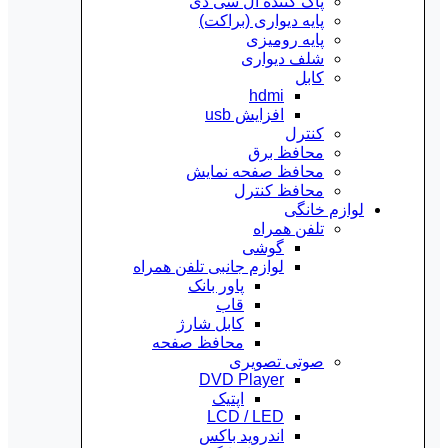
پاک کننده ال سی دی
پایه دیواری (براکت)
پایه رومیزی
شلف دیواری
کابل
hdmi
افزایش usb
کنترل
محافظ برق
محافظ صفحه نمایش
محافظ کنترل
لوازم خانگی
تلفن همراه
گوشی
لوازم جانبی تلفن همراه
پاور بانک
قاب
کابل شارژ
محافظ صفحه
صوتی تصویری
DVD Player
اپتیک
LCD / LED
اندروید باکس