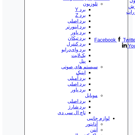
ول
تلوزیون
رش
برد Y
رات
برد Z
برد اصلی
برد اینورتر
برد پاور
برد تیکان
Facebook
Twitt
برد کنترل
Yo
برد وای‌درایو
بک‌لایت
پنل
سیستم های صوتی
اپتیک
برد آمپلی
برد اصلی
برد پاور
موبایل
برد اصلی
برد شارژ
تاچ ال سی دی
لوازم جانبی
آداپتور
آنتن