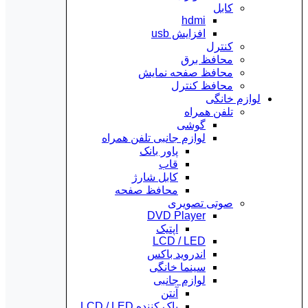
کابل
hdmi
افزایش usb
کنترل
محافظ برق
محافظ صفحه نمایش
محافظ کنترل
لوازم خانگی
تلفن همراه
گوشی
لوازم جانبی تلفن همراه
پاور بانک
قاب
کابل شارژ
محافظ صفحه
صوتی تصویری
DVD Player
اپتیک
LCD / LED
اندروید باکس
سینما خانگی
لوازم جانبی
آنتن
پاک کننده LCD / LED