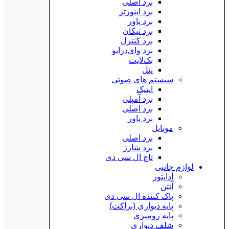
برد اصلی
برد اینورتر
برد پاور
برد تیکان
برد کنترل
برد وای‌درایو
بک‌لایت
پنل
سیستم های صوتی
اپتیک
برد آمپلی
برد اصلی
برد پاور
موبایل
برد اصلی
برد شارژ
تاچ ال سی دی
لوازم جانبی
آداپتور
آنتن
پاک کننده ال سی دی
پایه دیواری (براکت)
پایه رومیزی
شلف دیواری