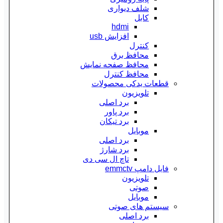
شلف دیواری
کابل
hdmi
افزایش usb
کنترل
محافظ برق
محافظ صفحه نمایش
محافظ کنترل
قطعات یدکی محصولات
تلویزیون
برد اصلی
برد پاور
برد تیکان
موبایل
برد اصلی
برد شارژ
تاچ ال سی دی
فایل دامپ emmctv
تلویزیون
صوتی
موبایل
سیستم های صوتی
برد اصلی