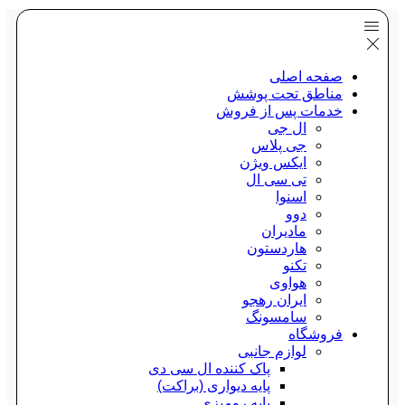
صفحه اصلی
مناطق تحت پوشش
خدمات پس از فروش
ال جی
جی پلاس
ایکس ویژن
تی سی ال
اسنوا
دوو
مادیران
هاردستون
تکنو
هواوی
ایران رهجو
سامسونگ
فروشگاه
لوازم جانبی
پاک کننده ال سی دی
پایه دیواری (براکت)
پایه رومیزی