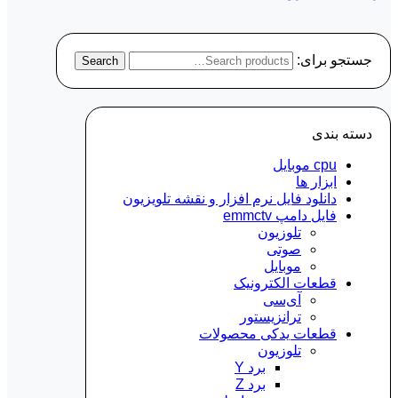
جستجو برای:
Search
دسته‌ بندی
cpu موبایل
ابزار ها
دانلود فایل نرم افزار و نقشه تلویزیون
فایل دامپ emmctv
تلوزیون
صوتی
موبایل
قطعات الکترونیک
آی‌سی
ترانزیستور
قطعات یدکی محصولات
تلوزیون
برد Y
برد Z