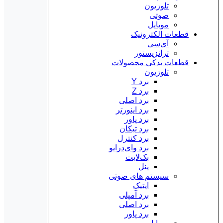
تلوزیون
صوتی
موبایل
قطعات الکترونیک
آی‌سی
ترانزیستور
قطعات یدکی محصولات
تلوزیون
برد Y
برد Z
برد اصلی
برد اینورتر
برد پاور
برد تیکان
برد کنترل
برد وای‌درایو
بک‌لایت
پنل
سیستم های صوتی
اپتیک
برد آمپلی
برد اصلی
برد پاور