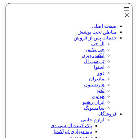
صفحه اصلی
مناطق تحت پوشش
خدمات پس از فروش
ال جی
جی پلاس
ایکس ویژن
تی سی ال
اسنوا
دوو
مادیران
هاردستون
تکنو
هواوی
ایران رهجو
سامسونگ
فروشگاه
لوازم جانبی
پاک کننده ال سی دی
پایه دیواری (براکت)
پایه رومیزی