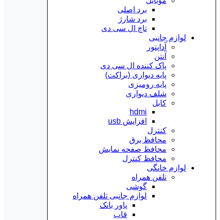
موبایل
برد اصلی
برد شارژ
تاچ ال سی دی
لوازم جانبی
آداپتور
آنتن
پاک کننده ال سی دی
پایه دیواری (براکت)
پایه رومیزی
شلف دیواری
کابل
hdmi
افزایش usb
کنترل
محافظ برق
محافظ صفحه نمایش
محافظ کنترل
لوازم خانگی
تلفن همراه
گوشی
لوازم جانبی تلفن همراه
پاور بانک
قاب