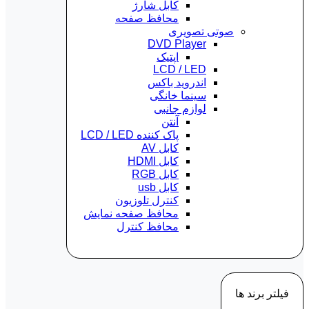
کابل شارژ
محافظ صفحه
صوتی تصویری
DVD Player
اپتیک
LCD / LED
اندروید باکس
سینما خانگی
لوازم جانبی
آنتن
پاک کننده LCD / LED
کابل AV
کابل HDMI
کابل RGB
کابل usb
کنترل تلوزیون
محافظ صفحه نمایش
محافظ کنترل
فیلتر برند ها