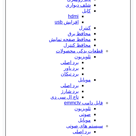
شلف دیواری
کابل
hdmi
افزایش usb
کنترل
محافظ برق
محافظ صفحه نمایش
محافظ کنترل
قطعات یدکی محصولات
تلویزیون
برد اصلی
برد پاور
برد تیکان
موبایل
برد اصلی
برد شارژ
تاچ ال سی دی
فایل دامپ emmctv
تلویزیون
صوتی
موبایل
سیستم های صوتی
برد اصلی