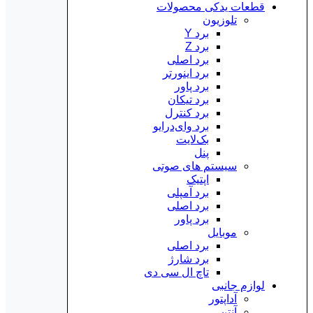
قطعات یدکی محصولات
تلوزیون
برد Y
برد Z
برد اصلی
برد اینورتر
برد پاور
برد تیکان
برد کنترل
برد وای‌درایو
بک‌لایت
پنل
سیستم های صوتی
اپتیک
برد آمپلی
برد اصلی
برد پاور
موبایل
برد اصلی
برد شارژ
تاچ ال سی دی
لوازم جانبی
آداپتور
آنتن