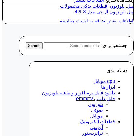
پنل
,
تلوزیون
,
قطعات یدکی محصولات
پنل تلویزیون ال‌جی مدل42LX
اضافه به لیست مقایسه
اطلاعات بیشتر
جستجو برای:
Search
دسته‌ بندی
cpu موبایل
ابزار ها
دانلود فایل نرم افزار و نقشه تلویزیون
فایل دامپ emmctv
تلوزیون
صوتی
موبایل
قطعات الکترونیک
آی‌سی
ترانزیستور