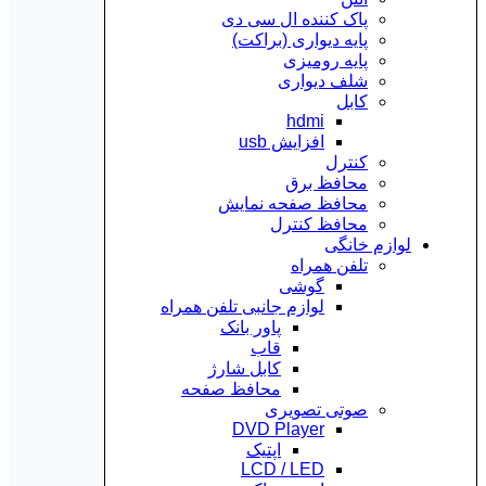
پاک کننده ال سی دی
پایه دیواری (براکت)
پایه رومیزی
شلف دیواری
کابل
hdmi
افزایش usb
کنترل
محافظ برق
محافظ صفحه نمایش
محافظ کنترل
لوازم خانگی
تلفن همراه
گوشی
لوازم جانبی تلفن همراه
پاور بانک
قاب
کابل شارژ
محافظ صفحه
صوتی تصویری
DVD Player
اپتیک
LCD / LED