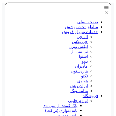
صفحه اصلی
مناطق تحت پوشش
خدمات پس از فروش
ال جی
جی پلاس
ایکس ویژن
تی سی ال
اسنوا
دوو
مادیران
هاردستون
تکنو
هواوی
ایران رهجو
سامسونگ
فروشگاه
لوازم جانبی
پاک کننده ال سی دی
پایه دیواری (براکت)
پایه رومیزی