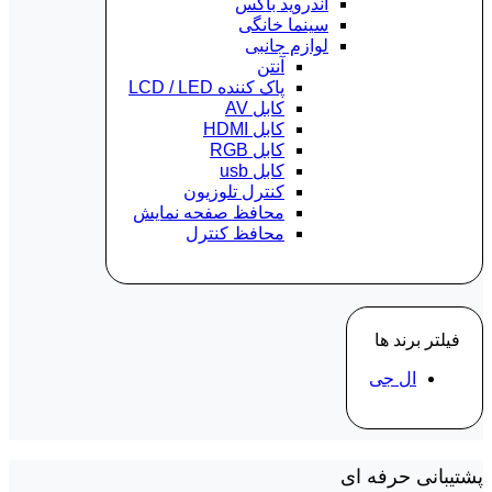
اندروید باکس
سینما خانگی
لوازم جانبی
آنتن
پاک کننده LCD / LED
کابل AV
کابل HDMI
کابل RGB
کابل usb
کنترل تلوزیون
محافظ صفحه نمایش
محافظ کنترل
فیلتر برند ها
ال جی
پشتیبانی حرفه ای