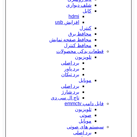
شلف دیواری
کابل
hdmi
افزایش usb
کنترل
محافظ برق
محافظ صفحه نمایش
محافظ کنترل
قطعات یدکی محصولات
تلویزیون
برد اصلی
برد پاور
برد تیکان
موبایل
برد اصلی
برد شارژ
تاچ ال سی دی
فایل دامپ emmctv
تلویزیون
صوتی
موبایل
سیستم های صوتی
برد اصلی