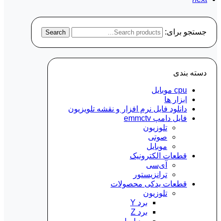
جستجو برای:
Search
دسته‌ بندی
cpu موبایل
ابزار ها
دانلود فایل نرم افزار و نقشه تلویزیون
فایل دامپ emmctv
تلوزیون
صوتی
موبایل
قطعات الکترونیک
آی‌سی
ترانزیستور
قطعات یدکی محصولات
تلوزیون
برد Y
برد Z