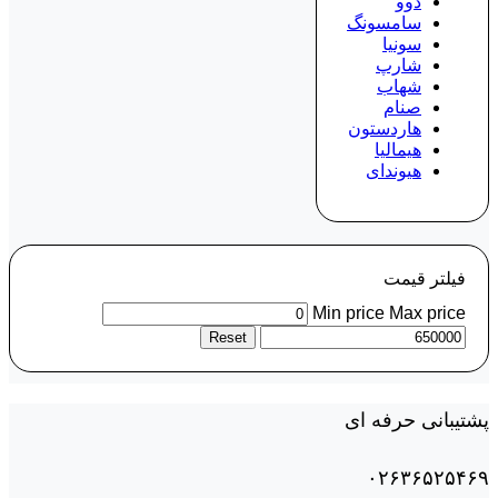
دوو
سامسونگ
سونیا
شارپ
شهاب
صنام
هاردستون
هیمالیا
هیوندای
فیلتر قیمت
Min price
Max price
Reset
پشتیبانی حرفه ای
۰۲۶۳۶۵۲۵۴۶۹