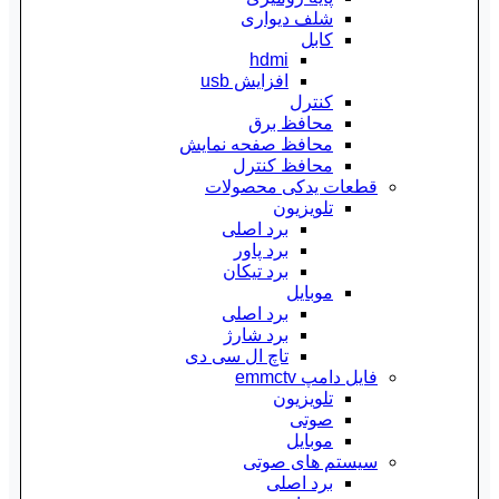
شلف دیواری
کابل
hdmi
افزایش usb
کنترل
محافظ برق
محافظ صفحه نمایش
محافظ کنترل
قطعات یدکی محصولات
تلویزیون
برد اصلی
برد پاور
برد تیکان
موبایل
برد اصلی
برد شارژ
تاچ ال سی دی
فایل دامپ emmctv
تلویزیون
صوتی
موبایل
سیستم های صوتی
برد اصلی