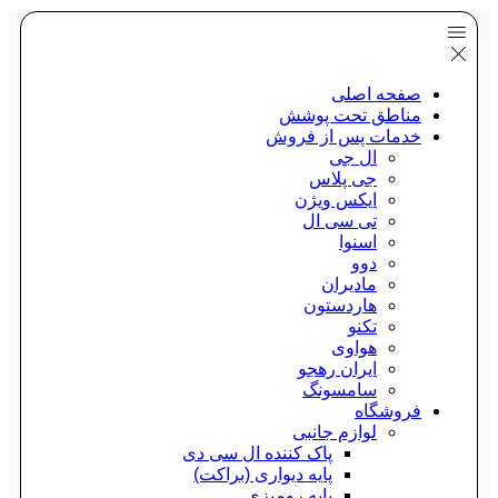
صفحه اصلی
مناطق تحت پوشش
خدمات پس از فروش
ال جی
جی پلاس
ایکس ویژن
تی سی ال
اسنوا
دوو
مادیران
هاردستون
تکنو
هواوی
ایران رهجو
سامسونگ
فروشگاه
لوازم جانبی
پاک کننده ال سی دی
پایه دیواری (براکت)
پایه رومیزی