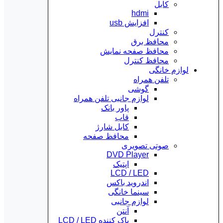
کابل
hdmi
افزایش usb
کنترل
محافظ برق
محافظ صفحه نمایش
محافظ کنترل
لوازم خانگی
تلفن همراه
گوشی
لوازم جانبی تلفن همراه
پاور بانک
قاب
کابل شارژ
محافظ صفحه
صوتی تصویری
DVD Player
اپتیک
LCD / LED
اندروید باکس
سینما خانگی
لوازم جانبی
آنتن
پاک کننده LCD / LED