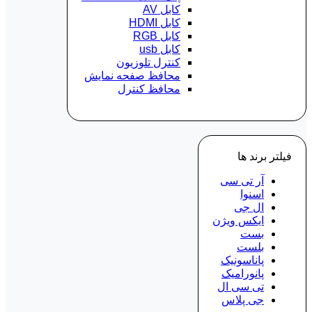
کابل AV
کابل HDMI
کابل RGB
کابل usb
کنترل تلوزیون
محافظ صفحه نمایش
محافظ کنترل
فیلتر برند ها
آر تی سی
اسنوا
ال جی
ایکس ویژن
بست
بلست
پاناسونیک
پانورامیک
تی سی ال
جی پلاس