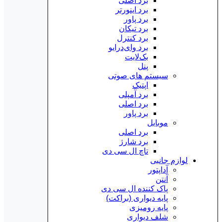
برد اصلی
برد اینورتر
برد پاور
برد تیکان
برد کنترل
برد وای‌درایو
بک‌لایت
پنل
سیستم های صوتی
اپتیک
برد آمپلی
برد اصلی
برد پاور
موبایل
برد اصلی
برد شارژ
تاچ ال سی دی
لوازم جانبی
آداپتور
آنتن
پاک کننده ال سی دی
پایه دیواری (براکت)
پایه رومیزی
شلف دیواری