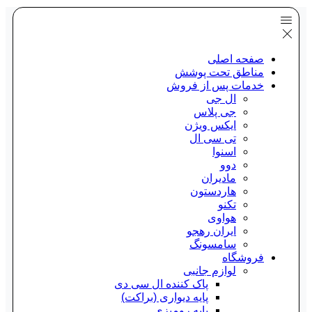
صفحه اصلی
مناطق تحت پوشش
خدمات پس از فروش
ال جی
جی پلاس
ایکس ویژن
تی سی ال
اسنوا
دوو
مادیران
هاردستون
تکنو
هواوی
ایران رهجو
سامسونگ
فروشگاه
لوازم جانبی
پاک کننده ال سی دی
پایه دیواری (براکت)
پایه رومیزی