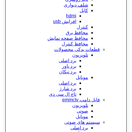
شلف دیواری
کابل
hdmi
افزایش usb
کنترل
محافظ برق
محافظ صفحه نمایش
محافظ کنترل
قطعات یدکی محصولات
تلویزیون
برد اصلی
برد پاور
برد تیکان
موبایل
برد اصلی
برد شارژ
تاچ ال سی دی
فایل دامپ emmctv
تلویزیون
صوتی
موبایل
سیستم های صوتی
برد اصلی