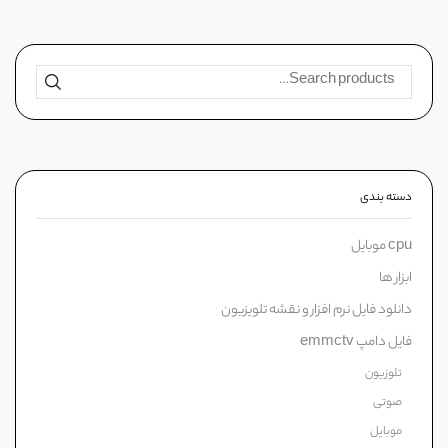
دسته‌ بندی
cpu موبایل
ابزار ها
دانلود فایل نرم افزار و نقشه تلویزیون
فایل دامپ emmctv
تلوزیون
صوتی
موبایل