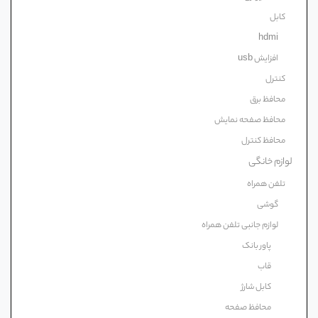
کابل
hdmi
افزایش usb
کنترل
محافظ برق
محافظ صفحه نمایش
محافظ کنترل
لوازم خانگی
تلفن همراه
گوشی
لوازم جانبی تلفن همراه
پاور بانک
قاب
کابل شارژ
محافظ صفحه