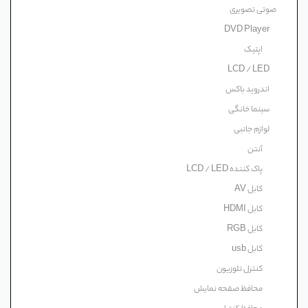
صوتی تصویری
DVD Player
اپتیک
LCD / LED
اندروید باکس
سینما خانگی
لوازم جانبی
آنتن
پاک کننده LCD / LED
کابل AV
کابل HDMI
کابل RGB
کابل usb
کنترل تلوزیون
محافظ صفحه نمایش