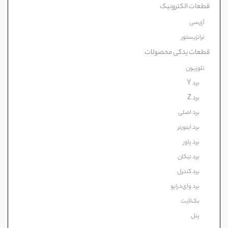
قطعات الکترونیک
آی‌سی
ترانزیستور
قطعات یدکی محصولات
تلوزیون
برد Y
برد Z
برد اصلی
برد اینورتر
برد پاور
برد تیکان
برد کنترل
برد وای‌درایو
بک‌لایت
پنل