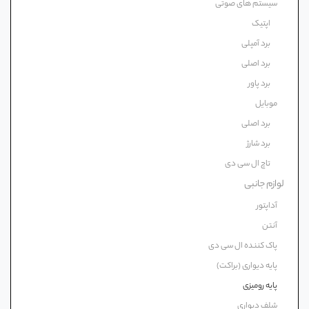
سیستم های صوتی
اپتیک
برد آمپلی
برد اصلی
برد پاور
موبایل
برد اصلی
برد شارژ
تاچ ال سی دی
لوازم جانبی
آداپتور
آنتن
پاک کننده ال سی دی
پایه دیواری (براکت)
پایه رومیزی
شلف دیواری