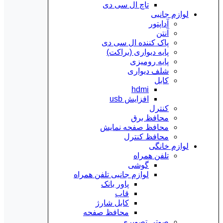
تاچ ال سی دی
لوازم جانبی
آداپتور
آنتن
پاک کننده ال سی دی
پایه دیواری (براکت)
پایه رومیزی
شلف دیواری
کابل
hdmi
افزایش usb
کنترل
محافظ برق
محافظ صفحه نمایش
محافظ کنترل
لوازم خانگی
تلفن همراه
گوشی
لوازم جانبی تلفن همراه
پاور بانک
قاب
کابل شارژ
محافظ صفحه
صوتی تصویری