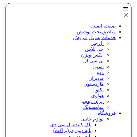
صفحه اصلی
مناطق تحت پوشش
خدمات پس از فروش
ال جی
جی پلاس
ایکس ویژن
تی سی ال
اسنوا
دوو
مادیران
هاردستون
تکنو
هواوی
ایران رهجو
سامسونگ
فروشگاه
لوازم جانبی
پاک کننده ال سی دی
پایه دیواری (براکت)
پایه رومیزی