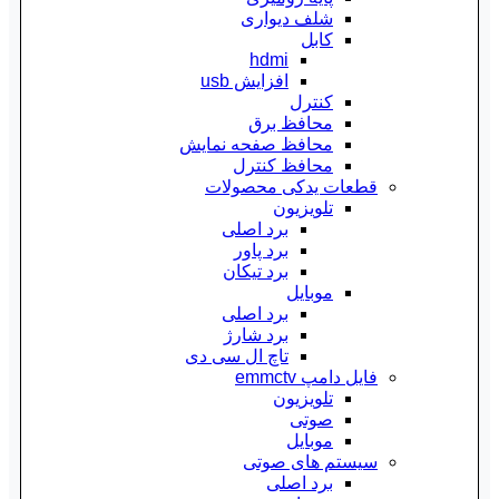
شلف دیواری
کابل
hdmi
افزایش usb
کنترل
محافظ برق
محافظ صفحه نمایش
محافظ کنترل
قطعات یدکی محصولات
تلویزیون
برد اصلی
برد پاور
برد تیکان
موبایل
برد اصلی
برد شارژ
تاچ ال سی دی
فایل دامپ emmctv
تلویزیون
صوتی
موبایل
سیستم های صوتی
برد اصلی