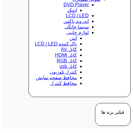
DVD Player
اپتیک
LCD / LED
اندروید باکس
سینما خانگی
لوازم جانبی
آنتن
پاک کننده LCD / LED
کابل AV
کابل HDMI
کابل RGB
کابل usb
کنترل تلوزیون
محافظ صفحه نمایش
محافظ کنترل
فیلتر برند ها