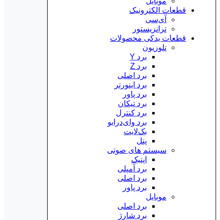
موبایل
قطعات الکترونیک
آی‌سی
ترانزیستور
قطعات یدکی محصولات
تلوزیون
برد Y
برد Z
برد اصلی
برد اینورتر
برد پاور
برد تیکان
برد کنترل
برد وای‌درایو
بک‌لایت
پنل
سیستم های صوتی
اپتیک
برد آمپلی
برد اصلی
برد پاور
موبایل
برد اصلی
برد شارژ