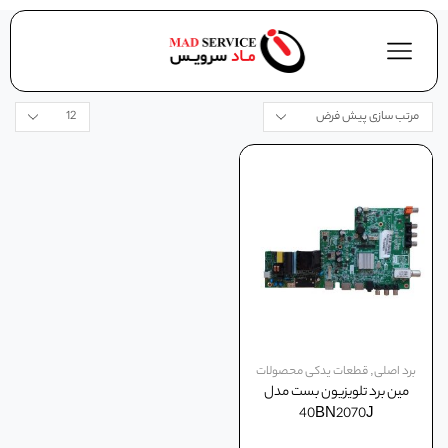
برد اصلی
,
قطعات یدکی محصولات
مین برد تلویزیون بست مدل
40BN2070J