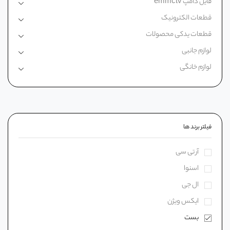
فایل دامپ emmctv
قطعات الکترونیک
قطعات یدکی محصولات
لوازم جانبی
لوازم خانگی
فیلتر برند ها
آر تی سی
اسنوا
ال جی
ایکس ویژن
بست