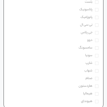
بلست
پاناسونیک
پانورامیک
تی سی ال
جی پلاس
دوو
سامسونگ
سونیا
شارپ
شهاب
صنام
هاردستون
هیمالیا
هیوندای