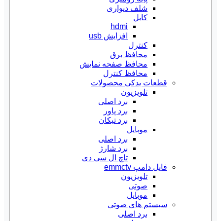
شلف دیواری
کابل
hdmi
افزایش usb
کنترل
محافظ برق
محافظ صفحه نمایش
محافظ کنترل
قطعات یدکی محصولات
تلویزیون
برد اصلی
برد پاور
برد تیکان
موبایل
برد اصلی
برد شارژ
تاچ ال سی دی
فایل دامپ emmctv
تلویزیون
صوتی
موبایل
سیستم های صوتی
برد اصلی