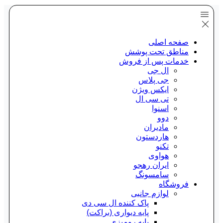
صفحه اصلی
مناطق تحت پوشش
خدمات پس از فروش
ال جی
جی پلاس
ایکس ویژن
تی سی ال
اسنوا
دوو
مادیران
هاردستون
تکنو
هواوی
ایران رهجو
سامسونگ
فروشگاه
لوازم جانبی
پاک کننده ال سی دی
پایه دیواری (براکت)
پایه رومیزی