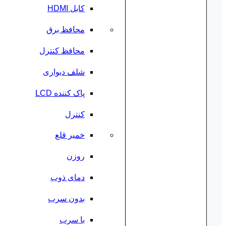
کابل HDMI
محافظ برق
محافظ کنترل
شلف دیواری
پاک کننده LCD
کنترل
خمیر قلع
روزن
دمای ذوب
بدون سرب
با سرب