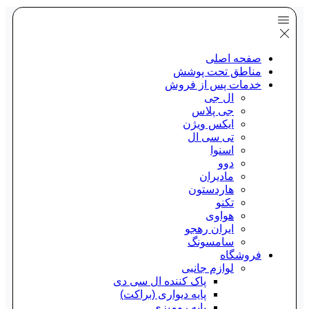
صفحه اصلی
مناطق تحت پوشش
خدمات پس از فروش
ال جی
جی پلاس
ایکس ویژن
تی سی ال
اسنوا
دوو
مادیران
هاردستون
تکنو
هواوی
ایران رهجو
سامسونگ
فروشگاه
لوازم جانبی
پاک کننده ال سی دی
پایه دیواری (براکت)
پایه رومیزی