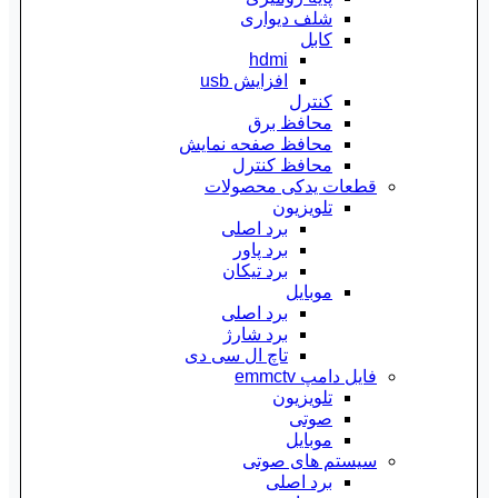
شلف دیواری
کابل
hdmi
افزایش usb
کنترل
محافظ برق
محافظ صفحه نمایش
محافظ کنترل
قطعات یدکی محصولات
تلویزیون
برد اصلی
برد پاور
برد تیکان
موبایل
برد اصلی
برد شارژ
تاچ ال سی دی
فایل دامپ emmctv
تلویزیون
صوتی
موبایل
سیستم های صوتی
برد اصلی