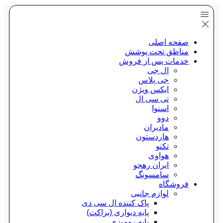
صفحه اصلی
مناطق تحت پوشش
خدمات پس از فروش
ال جی
جی پلاس
ایکس ویژن
تی سی ال
اسنوا
دوو
مادیران
هاردستون
تکنو
هواوی
ایران رهجو
سامسونگ
فروشگاه
لوازم جانبی
پاک کننده ال سی دی
پایه دیواری (براکت)
پایه رومیزی