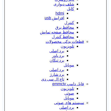
شلف دیواری
کابل
hdmi
افزایش usb
کنترل
محافظ برق
محافظ صفحه نمایش
محافظ کنترل
قطعات یدکی محصولات
تلویزیون
برد اصلی
برد پاور
برد تیکان
موبایل
برد اصلی
برد شارژ
تاچ ال سی دی
فایل دامپ emmctv
تلویزیون
صوتی
موبایل
سیستم های صوتی
برد اصلی