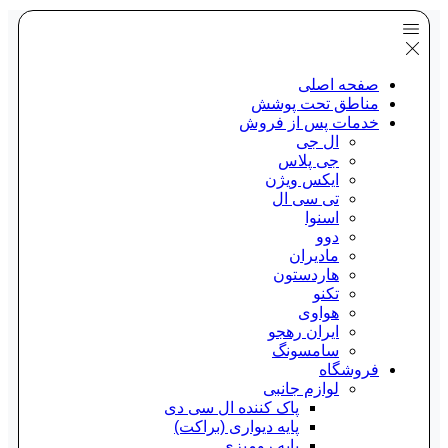
صفحه اصلی
مناطق تحت پوشش
خدمات پس از فروش
ال جی
جی پلاس
ایکس ویژن
تی سی ال
اسنوا
دوو
مادیران
هاردستون
تکنو
هواوی
ایران رهجو
سامسونگ
فروشگاه
لوازم جانبی
پاک کننده ال سی دی
پایه دیواری (براکت)
پایه رومیزی