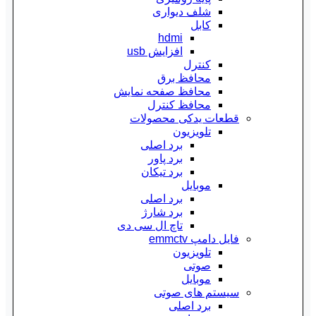
شلف دیواری
کابل
hdmi
افزایش usb
کنترل
محافظ برق
محافظ صفحه نمایش
محافظ کنترل
قطعات یدکی محصولات
تلویزیون
برد اصلی
برد پاور
برد تیکان
موبایل
برد اصلی
برد شارژ
تاچ ال سی دی
فایل دامپ emmctv
تلویزیون
صوتی
موبایل
سیستم های صوتی
برد اصلی