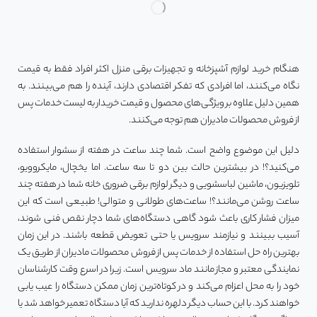
هنگام خرید لوازم آشپزخانه و تجهیزات برقی منزل اکثر افراد فقط به قیمت
نگاه می‌کنند، اما افرادی که تفکر اقتصادی دارند، آینده را هم می‌بینند. به
همین دلیل علاوه بر ویژگی‌های محصول و قیمت خریدار به لیست خدمات پس
از فروش محصولات مادیران هم توجه می‌کنند.
دلیل این موضوع واضح است. شما چند ساعت در هفته از سشوار استفاده
می‌کنید؟! در بیشترین حالت بین دو تا سه ساعت. اما یخچال، مایکروویو،
تلویزیون، ماشین لباسشویی و دیگر لوازم برقی ضروری خانه شما در هفته چند
ساعت روشن می‌مانند؟! ساعت‌های طولانی و متوالی! طبیعی است که این
میزان فشار کاری باعث شود گاهی دستگاه‌های شما دچار نقص فنی شوند،
آسیب ببینند و نیازمند سرویس یا حتی تعویض قطعه باشند. در این زمان
بهترین راه حل استفاده از خدمات پس از فروش محصولات مادیران از طریق یک
نمایندگی معتبر و مجاز مانند ماد سرویس است. زیرا در اسرع وقت کارشناسان
خود را به محل اعزام می‌کند و در کوتاه‌ترین زمان ممکن دستگاه را عیب یابی
خواهند کرد. با این حساب دیگر دلهره ندارید که آیا دستگاه تعمیر خواهد شد یا