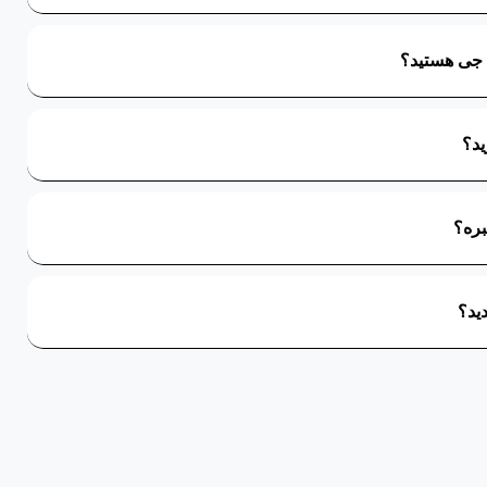
 جی هستید؟
د؟
بره؟
ید؟