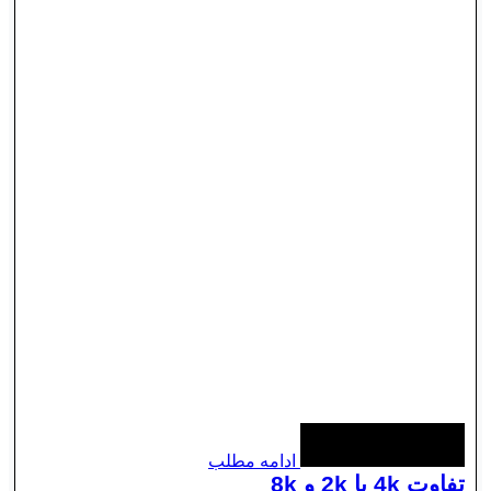
ادامه مطلب
تفاوت 4k با 2k و 8k