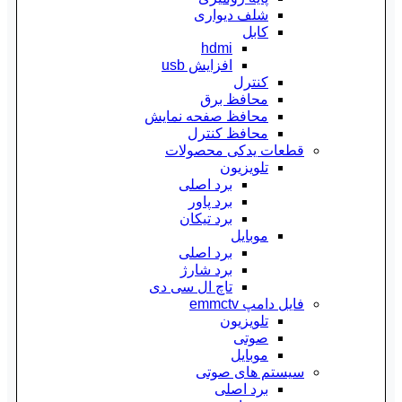
شلف دیواری
کابل
hdmi
افزایش usb
کنترل
محافظ برق
محافظ صفحه نمایش
محافظ کنترل
قطعات یدکی محصولات
تلویزیون
برد اصلی
برد پاور
برد تیکان
موبایل
برد اصلی
برد شارژ
تاچ ال سی دی
فایل دامپ emmctv
تلویزیون
صوتی
موبایل
سیستم های صوتی
برد اصلی