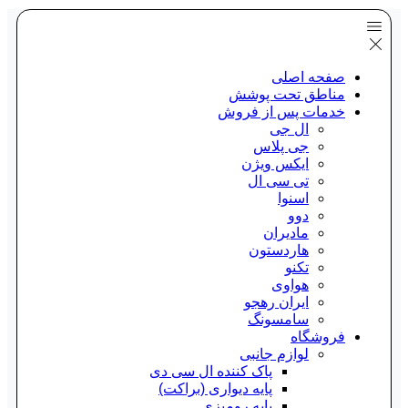
صفحه اصلی
مناطق تحت پوشش
خدمات پس از فروش
ال جی
جی پلاس
ایکس ویژن
تی سی ال
اسنوا
دوو
مادیران
هاردستون
تکنو
هواوی
ایران رهجو
سامسونگ
فروشگاه
لوازم جانبی
پاک کننده ال سی دی
پایه دیواری (براکت)
پایه رومیزی