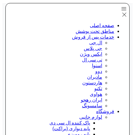
صفحه اصلی
مناطق تحت پوشش
خدمات پس از فروش
ال جی
جی پلاس
ایکس ویژن
تی سی ال
اسنوا
دوو
مادیران
هاردستون
تکنو
هواوی
ایران رهجو
سامسونگ
فروشگاه
لوازم جانبی
پاک کننده ال سی دی
پایه دیواری (براکت)
پایه رومیزی