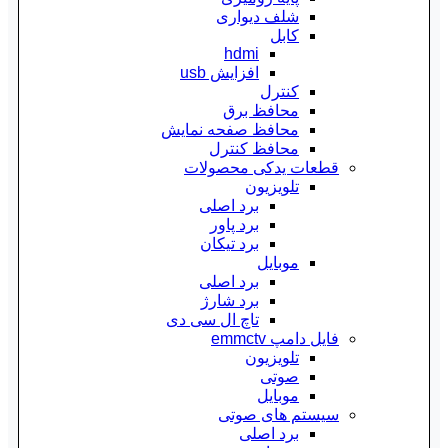
شلف دیواری
کابل
hdmi
افزایش usb
کنترل
محافظ برق
محافظ صفحه نمایش
محافظ کنترل
قطعات یدکی محصولات
تلویزیون
برد اصلی
برد پاور
برد تیکان
موبایل
برد اصلی
برد شارژ
تاچ ال سی دی
فایل دامپ emmctv
تلویزیون
صوتی
موبایل
سیستم های صوتی
برد اصلی