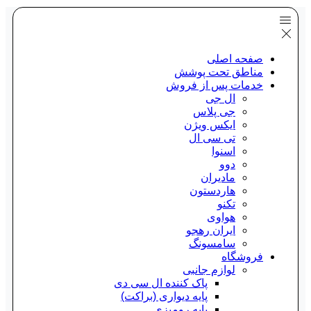
صفحه اصلی
مناطق تحت پوشش
خدمات پس از فروش
ال جی
جی پلاس
ایکس ویژن
تی سی ال
اسنوا
دوو
مادیران
هاردستون
تکنو
هواوی
ایران رهجو
سامسونگ
فروشگاه
لوازم جانبی
پاک کننده ال سی دی
پایه دیواری (براکت)
پایه رومیزی