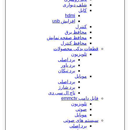
شلف دیواری
کابل
hdmi
افزایش usb
کنترل
محافظ برق
محافظ صفحه نمایش
محافظ کنترل
قطعات یدکی محصولات
تلویزیون
برد اصلی
برد پاور
برد تیکان
موبایل
برد اصلی
برد شارژ
تاچ ال سی دی
فایل دامپ emmctv
تلویزیون
صوتی
موبایل
سیستم های صوتی
برد اصلی