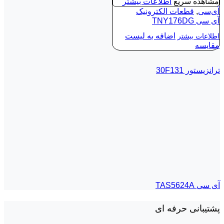
مشاهده سریع
اطلاعات بیشتر
آی‌سی
,
قطعات الکترونیک
آی‌ سی TNY176DG
اضافه به لیست
اطلاعات بیشتر
مقایسه
ترانزیستور 30F131
آی‌ سی TAS5624A
پشتیبانی حرفه ای