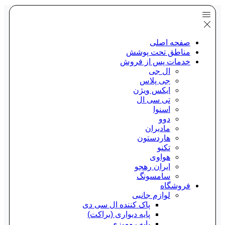
صفحه اصلی
مناطق تحت پوشش
خدمات پس از فروش
ال جی
جی پلاس
ایکس ویژن
تی سی ال
اسنوا
دوو
مادیران
هاردستون
تکنو
هواوی
ایران رهجو
سامسونگ
فروشگاه
لوازم جانبی
پاک کننده ال سی دی
پایه دیواری (براکت)
پایه رومیزی