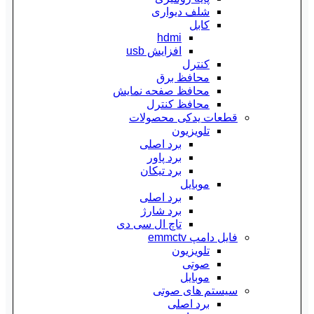
شلف دیواری
کابل
hdmi
افزایش usb
کنترل
محافظ برق
محافظ صفحه نمایش
محافظ کنترل
قطعات یدکی محصولات
تلویزیون
برد اصلی
برد پاور
برد تیکان
موبایل
برد اصلی
برد شارژ
تاچ ال سی دی
فایل دامپ emmctv
تلویزیون
صوتی
موبایل
سیستم های صوتی
برد اصلی