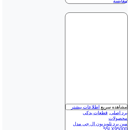
مقایسه
مشاهده سریع
اطلاعات بیشتر
برد اصلی
,
قطعات یدکی
محصولات
مین برد تلویزیون ال جی مدل
55LX95000