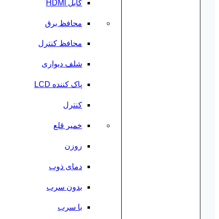
کابل HDMI
محافظ برق
محافظ کنترل
شلف دیواری
پاک کننده LCD
کنترل
خمیر قلع
روزن
دمای ذوب
بدون سرب
با سرب