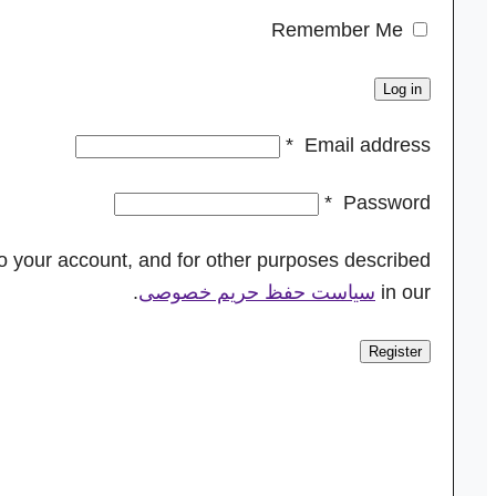
Remember Me
Log in
*
Email address
*
Password
to your account, and for other purposes described
in our
سیاست حفظ حریم خصوصی
.
Register