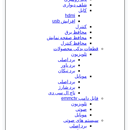
شلف دیواری
کابل
hdmi
افزایش usb
کنترل
محافظ برق
محافظ صفحه نمایش
محافظ کنترل
قطعات یدکی محصولات
تلویزیون
برد اصلی
برد پاور
برد تیکان
موبایل
برد اصلی
برد شارژ
تاچ ال سی دی
فایل دامپ emmctv
تلویزیون
صوتی
موبایل
سیستم های صوتی
برد اصلی