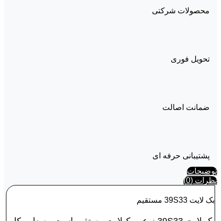
محصولات شرکتی
تحویل فوری
ضمانت اصالت
پشتیبانی حرفه ای
توضیحات
نظرات (0)
بک لايت 39S33 مستقیم
بک لايت 39S33 نوعی بک‌لایت مستقیم است. به طور کلی