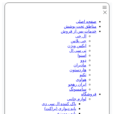
صفحه اصلی
مناطق تحت پوشش
خدمات پس از فروش
ال جی
جی پلاس
ایکس ویژن
تی سی ال
اسنوا
دوو
مادیران
هاردستون
تکنو
هواوی
ایران رهجو
سامسونگ
فروشگاه
لوازم جانبی
پاک کننده ال سی دی
پایه دیواری (براکت)
پایه رومیزی