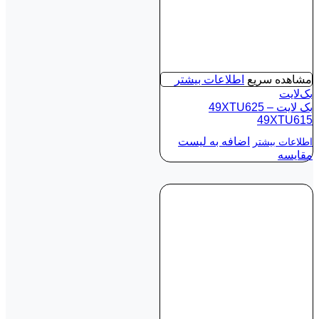
مشاهده سریع
اطلاعات بیشتر
بک‌لایت
بک لايت 49XTU625 –
49XTU615
اضافه به لیست
اطلاعات بیشتر
مقایسه