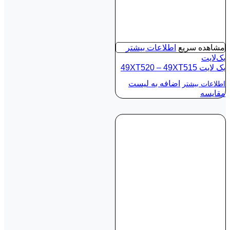
مشاهده سریع
اطلاعات بیشتر
بک‌لایت
بک لايت 49XT520 – 49XT515
اضافه به لیست
اطلاعات بیشتر
مقایسه