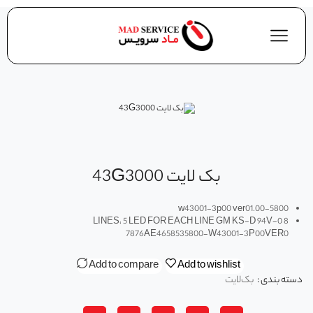
بک لايت 43G3000
5800-w43001-3p00 ver01.00
8 LINES، 5 LED FOR EACH LINE GM KS-D 94V-0
7876AE4658535800-W43001-3P00VER0
Add to compare
Add to wishlist
دسته بندی :
بک‌لایت