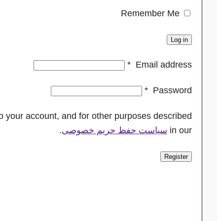
Remember Me
Log in
*
Email address
*
Password
to your account, and for other purposes described
in our
سیاست حفظ حریم خصوصی
.
Register