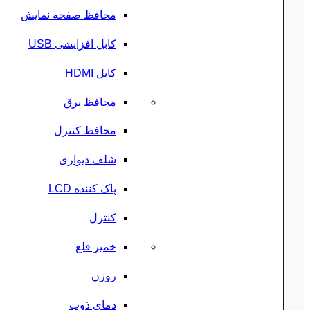
محافظ صفحه نمایش
کابل افزایشی USB
کابل HDMI
محافظ برق
محافظ کنترل
شلف دیواری
پاک کننده LCD
کنترل
خمیر قلع
روزن
دمای ذوب