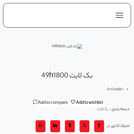
بک لايت 49h1800
k490wdc1
Add to compare
Add to wishlist
دسته بندی :
بک‌لایت
اشتراک گذاری در: