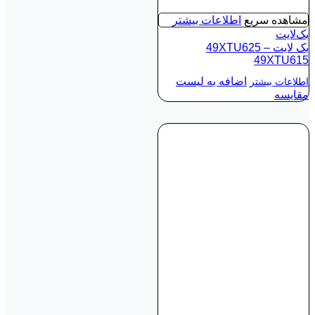
مشاهده سریع
اطلاعات بیشتر
بک‌لایت
بک لايت 49XTU625 –
49XTU615
اضافه به لیست
اطلاعات بیشتر
مقایسه