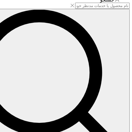
Search
input