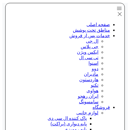
صفحه اصلی
مناطق تحت پوشش
خدمات پس از فروش
ال جی
جی پلاس
ایکس ویژن
تی سی ال
اسنوا
دوو
مادیران
هاردستون
تکنو
هواوی
ایران رهجو
سامسونگ
فروشگاه
لوازم جانبی
پاک کننده ال سی دی
پایه دیواری (براکت)
پایه رومیزی