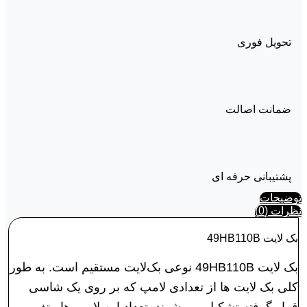
تحویل فوری
ضمانت اصالت
پشتیبانی حرفه ای
توضیحات
نظرات (0)
بک لايت 49HB110B
بک لايت 49HB110B نوعی بک‌لایت مستقیم است. به طور
کلی بک لایت ها از تعدادی لامپ که بر روی یک شاسی
قرار گرفته تشکیل می شوند. تعداد این لامپ ها متغیر