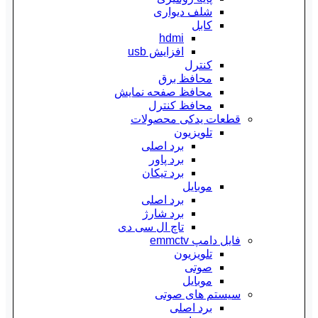
شلف دیواری
کابل
hdmi
افزایش usb
کنترل
محافظ برق
محافظ صفحه نمایش
محافظ کنترل
قطعات یدکی محصولات
تلویزیون
برد اصلی
برد پاور
برد تیکان
موبایل
برد اصلی
برد شارژ
تاچ ال سی دی
فایل دامپ emmctv
تلویزیون
صوتی
موبایل
سیستم های صوتی
برد اصلی