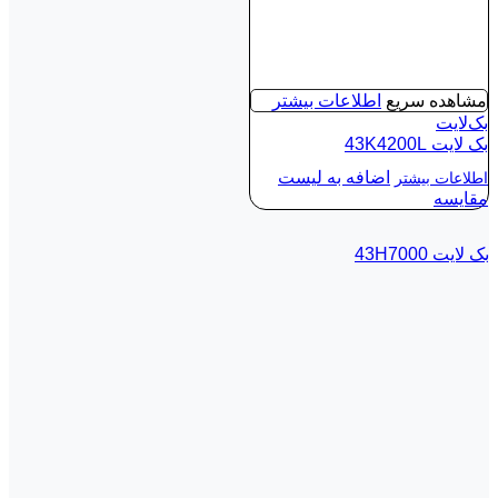
مشاهده سریع
اطلاعات بیشتر
بک‌لایت
بک لايت 43K4200L
اضافه به لیست
اطلاعات بیشتر
مقایسه
بک لايت 43H7000