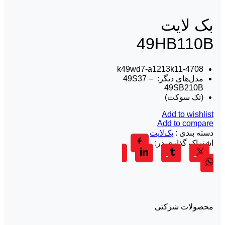
بک لايت
49HB110B
4708-k49wd7-a1213k11
مدل‌های دیگر: 49S37 –
49SB210B
(تک سوکت)
Add to wishlist
Add to compare
دسته بندی :
بک‌لایت
Facebook
اشتراک گذاری در:
Whatsapp
Linkedin
Tumblr
Twitter
محصولات شرکتی