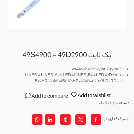
بک لايت 49S4900 – 49D2900
vs-4c-lb4905-ym02j (ym05j)
8 LINES، 4 LINES (A)، 5 LED 4 LINES (B)، 4 LED 49D2900
B49HR330M04B0 V6HR-57417-09037LD2RD2U3
Add to wishlist
Add to compare
دسته بندی :
بک‌لایت
اشتراک گذاری در: