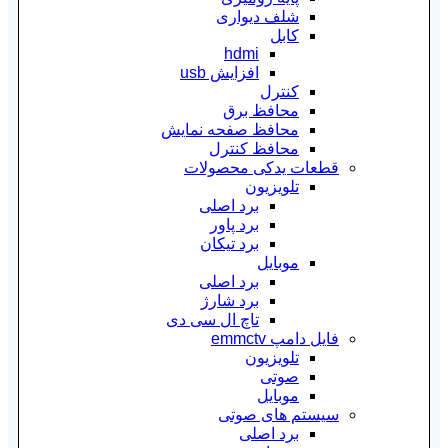
شلف دیواری
کابل
hdmi
افزایش usb
کنترل
محافظ برق
محافظ صفحه نمایش
محافظ کنترل
قطعات یدکی محصولات
تلویزیون
برد اصلی
برد پاور
برد تیکان
موبایل
برد اصلی
برد شارژ
تاچ ال سی دی
فایل دامپ emmctv
تلویزیون
صوتی
موبایل
سیستم های صوتی
برد اصلی