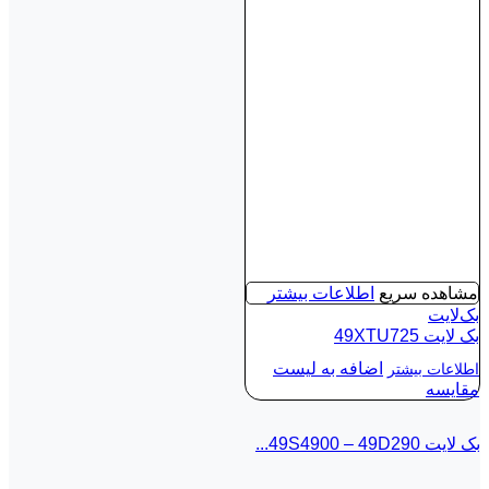
مشاهده سریع
اطلاعات بیشتر
بک‌لایت
بک لايت 49XTU725
اضافه به لیست
اطلاعات بیشتر
مقایسه
بک لايت 49S4900 – 49D290...