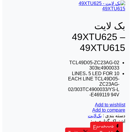
بک لايت
49XTU625 –
49XTU615
TCL49D05-ZC23AG-02
303tc4900033
10 LINES، 5 LED FOR
EACH LINE TCL49D05-
ZC23AG-
02/303TC4900033/YS-L
E469119 94V-
Add to wishlist
Add to compare
دسته بندی :
بک‌لایت
اشتراک گذاری در:
Facebook