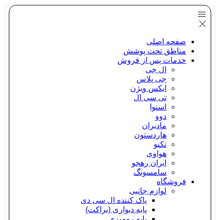
صفحه اصلی
مناطق تحت پوشش
خدمات پس از فروش
ال جی
جی پلاس
ایکس ویژن
تی سی ال
اسنوا
دوو
مادیران
هاردستون
تکنو
هواوی
ایران رهجو
سامسونگ
فروشگاه
لوازم جانبی
پاک کننده ال سی دی
پایه دیواری (براکت)
پایه رومیزی