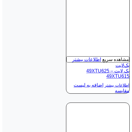
مشاهده سریع
اطلاعات بیشتر
بک‌لایت
بک لايت 49XTU625 –
49XTU615
اضافه به لیست
اطلاعات بیشتر
مقایسه