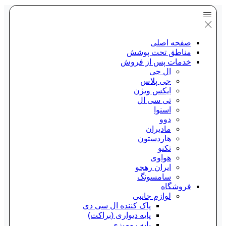
صفحه اصلی
مناطق تحت پوشش
خدمات پس از فروش
ال جی
جی پلاس
ایکس ویژن
تی سی ال
اسنوا
دوو
مادیران
هاردستون
تکنو
هواوی
ایران رهجو
سامسونگ
فروشگاه
لوازم جانبی
پاک کننده ال سی دی
پایه دیواری (براکت)
پایه رومیزی