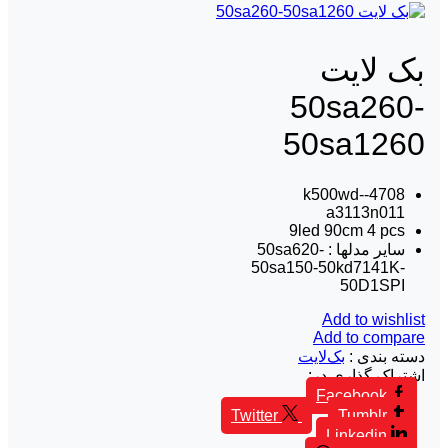
بک لايت
50sa260-
50sa1260
4708-k500wd-
a3113n011
9led 90cm 4 pcs
سایر مدلها : 50sa620-
50sa150-50kd7141K-
50D1SPI
Add to wishlist
Add to compare
دسته بندی :
بک‌لایت
اشتراک گذاری در:
Facebook
Twitter
Tumblr
Linkedin