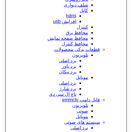
شلف دیواری
کابل
hdmi
افزایش usb
کنترل
محافظ برق
محافظ صفحه نمایش
محافظ کنترل
قطعات یدکی محصولات
تلویزیون
برد اصلی
برد پاور
برد تیکان
موبایل
برد اصلی
برد شارژ
تاچ ال سی دی
فایل دامپ emmctv
تلویزیون
صوتی
موبایل
سیستم های صوتی
برد اصلی