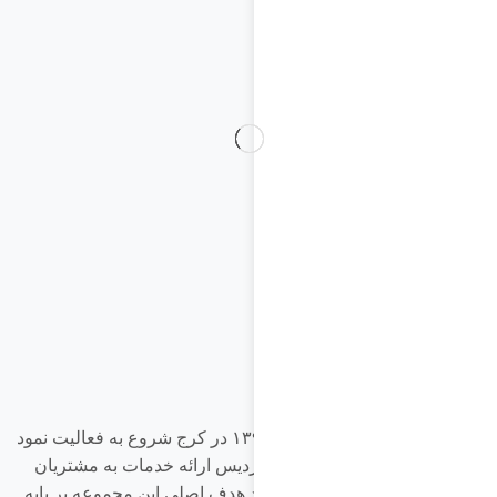
پیگیری سفارش
سوالات متداول
راهنمای خرید
ثبت شکایت
قوانین و مقررات
حریم خصوصی
مجموعه ماد سرویس در سال ١٣٩٠ در کرج شروع به فعالیت نمود
این مجموعه در ابتدا در منطقه فردیس ارائه خدمات به مشتریان
برند lg در دستور کار خود قرار داد هدف اصلی این مجموعه بر پایه