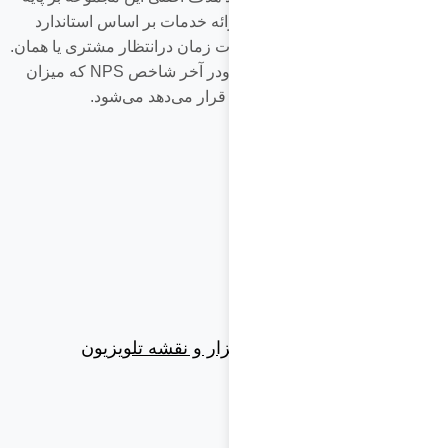
دو محور اصلی بنا شده است ١-ارائه خدمات بر اساس استاندارد
جهانی که این استاندارد شامل مدت زمان درانتظار مشتری یا همان.
TAT وکیفیت ارائه خدمات MOT ودر آخر شاخص NPS که میزان
عملکرد مجموعه را مورد ارزیابی قرار می‌دهد می‌شود.
دسته های محصولات
لوازم جانبی
ابزار ها
قطعات الکترونیک
پردازنده موبایل
دانلود فایل نرم افزار و نقشه تلویزیون
دسترسی به صفحات
فروشگاه