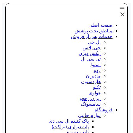
صفحه اصلی
مناطق تحت پوشش
خدمات پس از فروش
ال جی
جی پلاس
ایکس ویژن
تی سی ال
اسنوا
دوو
مادیران
هاردستون
تکنو
هواوی
ایران رهجو
سامسونگ
فروشگاه
لوازم جانبی
پاک کننده ال سی دی
پایه دیواری (براکت)
پایه رومیزی