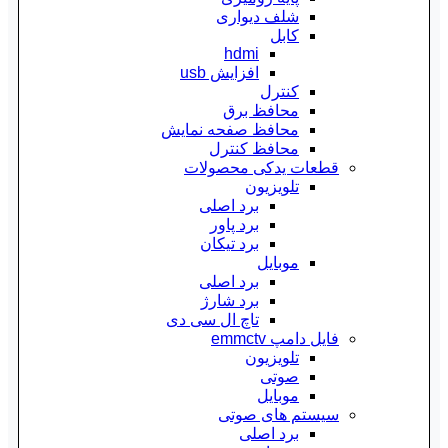
شلف دیواری
کابل
hdmi
افزایش usb
کنترل
محافظ برق
محافظ صفحه نمایش
محافظ کنترل
قطعات یدکی محصولات
تلویزیون
برد اصلی
برد پاور
برد تیکان
موبایل
برد اصلی
برد شارژ
تاچ ال سی دی
فایل دامپ emmctv
تلویزیون
صوتی
موبایل
سیستم های صوتی
برد اصلی