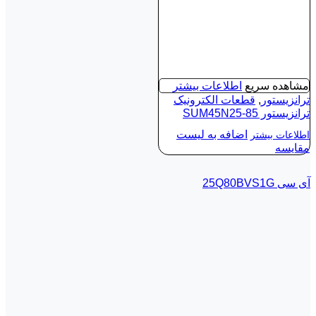
مشاهده سریع
اطلاعات بیشتر
ترانزیستور
,
قطعات الکترونیک
ترانزیستور SUM45N25-85
اضافه به لیست
اطلاعات بیشتر
مقایسه
آی‌ سی 25Q80BVS1G