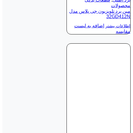
محصولات
مین برد تلویزیون جی پلاس مدل
32GD412N
اضافه به لیست
اطلاعات بیشتر
مقایسه