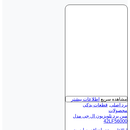
مشاهده سریع
اطلاعات بیشتر
برد اصلی
,
قطعات یدکی
محصولات
مین برد تلویزیون ال جی مدل
42LF56000
اضافه به لیست