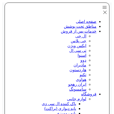
صفحه اصلی
مناطق تحت پوشش
خدمات پس از فروش
ال جی
جی پلاس
ایکس ویژن
تی سی ال
اسنوا
دوو
مادیران
هاردستون
تکنو
هواوی
ایران رهجو
سامسونگ
فروشگاه
لوازم جانبی
پاک کننده ال سی دی
پایه دیواری (براکت)
پایه رومیزی