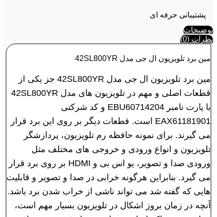
پشتیبانی حرفه ای
توضیحات
نظرات (0)
مین برد تلویزیون ال جی مدل 42SL800YR
مین برد تلویزیون ال جی مدل 42SL800YR جز یکی از
قطعات اصلی و مهم در تلویزیون های مدل 42SL800YR
با پارت نامبر EBU60714204 و کد شرکتی
EAX61181901 است. قطعات دیگر بر روی این برد قرار
می گیرند. برای نمونه حافظه رم تلویزیون، پردازشگر
تلویزیون و انواع ورودی و خروجی های مختلف مثل
ورودی صدا و تصویر، یو اس بی و HDMI بر روی برد قرار
می گیرد. بنابراین هرگونه خرابی در صدا و تصویر و قابلیت
هایی که گفته شد می تواند ناشی از خراب شدن برد باشد.
آنچه در زمان بروز اشکال در تلویزیون بسیار مهم است،