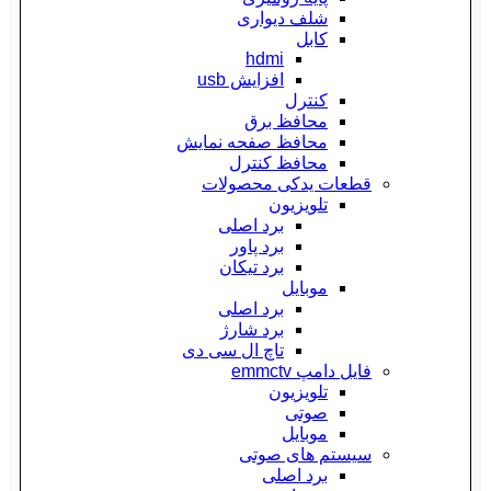
شلف دیواری
کابل
hdmi
افزایش usb
کنترل
محافظ برق
محافظ صفحه نمایش
محافظ کنترل
قطعات یدکی محصولات
تلویزیون
برد اصلی
برد پاور
برد تیکان
موبایل
برد اصلی
برد شارژ
تاچ ال سی دی
فایل دامپ emmctv
تلویزیون
صوتی
موبایل
سیستم های صوتی
برد اصلی