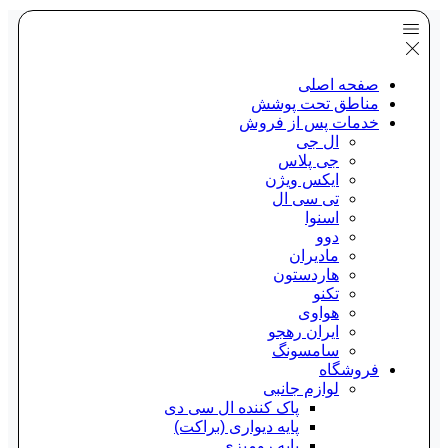
صفحه اصلی
مناطق تحت پوشش
خدمات پس از فروش
ال جی
جی پلاس
ایکس ویژن
تی سی ال
اسنوا
دوو
مادیران
هاردستون
تکنو
هواوی
ایران رهجو
سامسونگ
فروشگاه
لوازم جانبی
پاک کننده ال سی دی
پایه دیواری (براکت)
پایه رومیزی