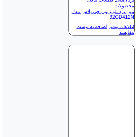
محصولات
مین برد تلویزیون جی پلاس مدل
32GD412N
اضافه به لیست
اطلاعات بیشتر
مقایسه