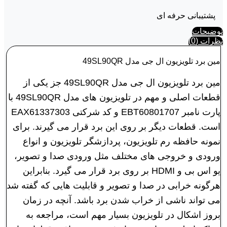
پشتیبانی حرفه ای
توضیحات
نظرات (0)
مین برد تلویزیون ال جی مدل 49SL90QR
مین برد تلویزیون ال جی مدل 49SL90QR جز یکی از
قطعات اصلی و مهم در تلویزیون های مدل 49SL90QR با
پارت نامبر EBT60801707 و کد شرکتی EAX61337303
است. قطعات دیگر بر روی این برد قرار می گیرند. برای
نمونه حافظه رم تلویزیون، پردازشگر تلویزیون و انواع
ورودی و خروجی های مختلف مثل ورودی صدا و تصویر،
یو اس بی و HDMI بر روی برد قرار می گیرد. بنابراین
هرگونه خرابی در صدا و تصویر و قابلیت هایی که گفته شد
می تواند ناشی از خراب شدن برد باشد. آنچه در زمان
بروز اشکال در تلویزیون بسیار مهم است، مراجعه به