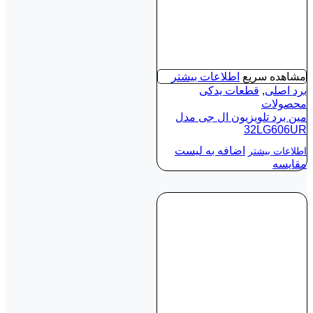
مشاهده سریع
اطلاعات بیشتر
برد اصلی
,
قطعات یدکی
محصولات
مین برد تلویزیون ال جی مدل
32LG606UR
اضافه به لیست
اطلاعات بیشتر
مقایسه