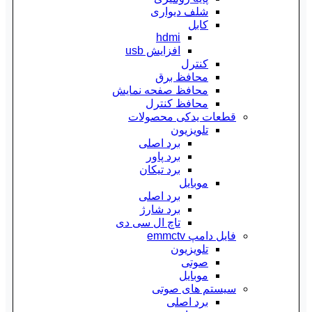
شلف دیواری
کابل
hdmi
افزایش usb
کنترل
محافظ برق
محافظ صفحه نمایش
محافظ کنترل
قطعات یدکی محصولات
تلویزیون
برد اصلی
برد پاور
برد تیکان
موبایل
برد اصلی
برد شارژ
تاچ ال سی دی
فایل دامپ emmctv
تلویزیون
صوتی
موبایل
سیستم های صوتی
برد اصلی