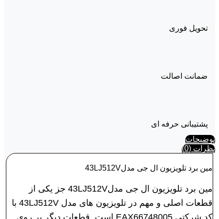
تحویل فوری
ضمانت اصالت
پشتیبانی حرفه ای
توضیحات
نظرات (0)
مین برد تلویزیون ال جی مدل43LJ512V
مین برد تلویزیون ال جی مدل43LJ512V جز یکی از
قطعات اصلی و مهم در تلویزیون های مدل 43LJ512V با
کد شرکتی EAX66748005 است. قطعات دیگر بر روی