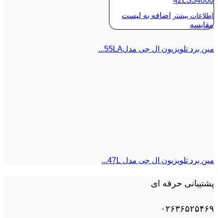
42LS34000
اضافه به لیست
اطلاعات بیشتر
مقایسه
مین برد تلویزیون ال جی مدل55LA...
مین برد تلویزیون ال جی مدل 47L...
پشتیبانی حرفه ای
۰۲۶۳۶۵۲۵۴۶۹