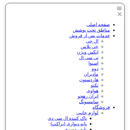
صفحه اصلی
مناطق تحت پوشش
خدمات پس از فروش
ال جی
جی پلاس
ایکس ویژن
تی سی ال
اسنوا
دوو
مادیران
هاردستون
تکنو
هواوی
ایران رهجو
سامسونگ
فروشگاه
لوازم جانبی
پاک کننده ال سی دی
پایه دیواری (براکت)
پایه رومیزی