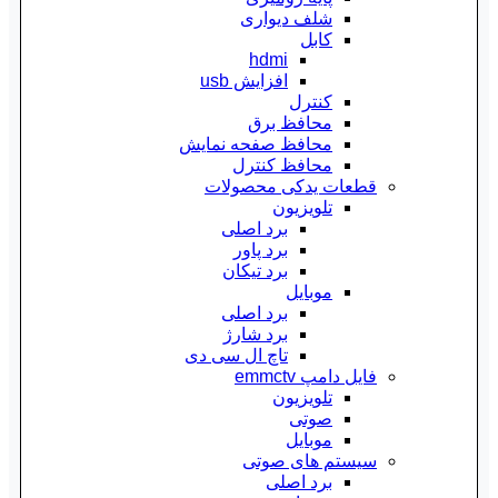
شلف دیواری
کابل
hdmi
افزایش usb
کنترل
محافظ برق
محافظ صفحه نمایش
محافظ کنترل
قطعات یدکی محصولات
تلویزیون
برد اصلی
برد پاور
برد تیکان
موبایل
برد اصلی
برد شارژ
تاچ ال سی دی
فایل دامپ emmctv
تلویزیون
صوتی
موبایل
سیستم های صوتی
برد اصلی