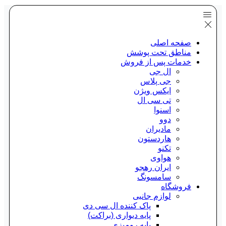
صفحه اصلی
مناطق تحت پوشش
خدمات پس از فروش
ال جی
جی پلاس
ایکس ویژن
تی سی ال
اسنوا
دوو
مادیران
هاردستون
تکنو
هواوی
ایران رهجو
سامسونگ
فروشگاه
لوازم جانبی
پاک کننده ال سی دی
پایه دیواری (براکت)
پایه رومیزی