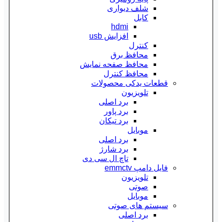
شلف دیواری
کابل
hdmi
افزایش usb
کنترل
محافظ برق
محافظ صفحه نمایش
محافظ کنترل
قطعات یدکی محصولات
تلویزیون
برد اصلی
برد پاور
برد تیکان
موبایل
برد اصلی
برد شارژ
تاچ ال سی دی
فایل دامپ emmctv
تلویزیون
صوتی
موبایل
سیستم های صوتی
برد اصلی