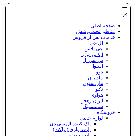
صفحه اصلی
مناطق تحت پوشش
خدمات پس از فروش
ال جی
جی پلاس
ایکس ویژن
تی سی ال
اسنوا
دوو
مادیران
هاردستون
تکنو
هواوی
ایران رهجو
سامسونگ
فروشگاه
لوازم جانبی
پاک کننده ال سی دی
پایه دیواری (براکت)
پایه رومیزی